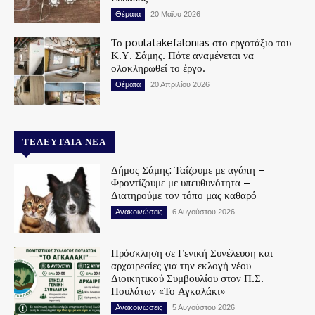
Θέματα
20 Μαΐου 2026
Το poulatakefalonias στο εργοτάξιο του
Κ.Υ. Σάμης. Πότε αναμένεται να
ολοκληρωθεί το έργο.
Θέματα
20 Απριλίου 2026
ΤΕΛΕΥΤΑΊΑ ΝΈΑ
Δήμος Σάμης: Ταΐζουμε με αγάπη –
Φροντίζουμε με υπευθυνότητα –
Διατηρούμε τον τόπο μας καθαρό
Ανακοινώσεις
6 Αυγούστου 2026
Πρόσκληση σε Γενική Συνέλευση και
αρχαιρεσίες για την εκλογή νέου
Διοικητικού Συμβουλίου στον Π.Σ.
Πουλάτων «Το Αγκαλάκι»
Ανακοινώσεις
5 Αυγούστου 2026