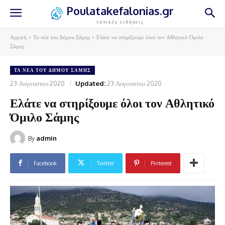
Poulatakefalonias.gr
τοπικές ειδήσεις
Αρχική
Τα νέα του Δήμου Σάμης
Ελάτε να στηρίξουμε όλοι τον Αθλητικό Όμιλο
Σάμης
ΤΑ ΝΈΑ ΤΟΥ ΔΉΜΟΥ ΣΆΜΗΣ
23 Αυγούστου 2020
Updated:
23 Αυγούστου 2020
Ελάτε να στηρίξουμε όλοι τον Αθλητικό
Όμιλο Σάμης
By
admin
Facebook
Twitter
Pinterest