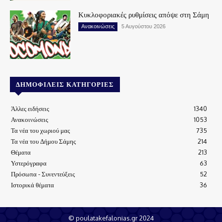
Κυκλοφοριακές ρυθμίσεις απόψε στη Σάμη
Ανακοινώσεις
5 Αυγούστου 2026
ΔΗΜΟΦΙΛΕΊΣ ΚΑΤΗΓΟΡΊΕΣ
Άλλες ειδήσεις
1340
Ανακοινώσεις
1053
Τα νέα του χωριού μας
735
Τα νέα του Δήμου Σάμης
214
Θέματα
213
Υστερόγραφα
63
Πρόσωπα - Συνεντεύξεις
52
Ιστορικά θέματα
36
© poulatakefalonias.gr 2024