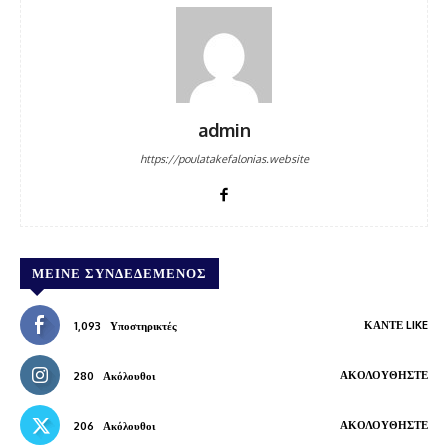
admin
https://poulatakefalonias.website
ΜΕΊΝΕ ΣΥΝΔΕΔΕΜΈΝΟΣ
ΚΆΝΤΕ LIKE
1,093
Υποστηρικτές
ΑΚΟΛΟΥΘΉΣΤΕ
280
Ακόλουθοι
ΑΚΟΛΟΥΘΉΣΤΕ
206
Ακόλουθοι