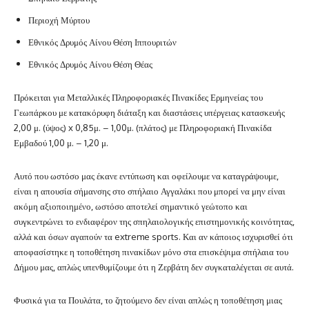
Περιοχή Μύρτου
Εθνικός Δρυμός Αίνου Θέση Ιππουριτών
Εθνικός Δρυμός Αίνου Θέση Θέας
Πρόκειται για Μεταλλικές Πληροφοριακές Πινακίδες Ερμηνείας του
Γεωπάρκου με κατακόρυφη διάταξη και διαστάσεις υπέργειας κατασκευής
2,00 μ. (ύψος) x 0,85μ. – 1,00μ. (πλάτος) με Πληροφοριακή Πινακίδα
Εμβαδού 1,00 μ. – 1,20 μ.
Αυτό που ωστόσο μας έκανε εντύπωση και οφείλουμε να καταγράψουμε,
είναι η απουσία σήμανσης στο σπήλαιο Αγγαλάκι που μπορεί να μην είναι
ακόμη αξιοποιημένο, ωστόσο αποτελεί σημαντικό γεώτοπο και
συγκεντρώνει το ενδιαφέρον της σπηλαιολογικής επιστημονικής κοινότητας,
αλλά και όσων αγαπούν τα extreme sports. Και αν κάποιος ισχυρισθεί ότι
αποφασίστηκε η τοποθέτηση πινακίδων μόνο στα επισκέψιμα σπήλαια του
Δήμου μας, απλώς υπενθυμίζουμε ότι η Ζερβάτη δεν συγκαταλέγεται σε αυτά.
Φυσικά για τα Πουλάτα, το ζητούμενο δεν είναι απλώς η τοποθέτηση μιας