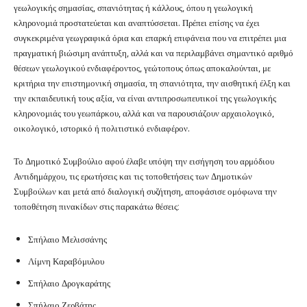
γεωλογικής σημασίας, σπανιότητας ή κάλλους, όπου η γεωλογική
κληρονομιά προστατεύεται
και αναπτύσσεται. Πρέπει επίσης να έχει
συγκεκριμένα γεωγραφικά όρια και επαρκή επιφάνεια που να επιτρέπει μια
πραγματική βιώσιμη ανάπτυξη, αλλά και να περιλαμβάνει σημαντικό αριθμό
θέσεων γεωλογικού ενδιαφέροντος, γεώτοπους όπως αποκαλούνται, με
κριτήρια την επιστημονική σημασία, τη σπανιότητα, την αισθητική έλξη και
την εκπαιδευτική τους αξία, να είναι αντιπροσωπευτικοί της γεωλογικής
κληρονομιάς του γεωπάρκου, αλλά και να παρουσιάζουν αρχαιολογικό,
οικολογικό, ιστορικό ή πολιτιστικό ενδιαφέρον.
Το Δημοτικό Συμβούλιο αφού έλαβε υπόψη την εισήγηση του αρμόδιου
Αντιδημάρχου, τις ερωτήσεις και τις τοποθετήσεις των Δημοτικών
Συμβούλων και μετά από διαλογική συζήτηση, αποφάσισε ομόφωνα την
τοποθέτηση πινακίδων στις παρακάτω θέσεις:
Σπήλαιο Μελισσάνης
Λίμνη Καραβόμυλου
Σπήλαιο Δρογκαράτης
Σπήλαιο Ζερβάτης