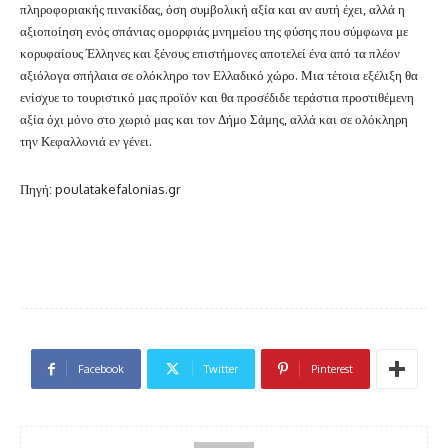
πληροφοριακής πινακίδας, όση συμβολική αξία και αν αυτή έχει, αλλά η
αξιοποίηση ενός σπάνιας ομορφιάς μνημείου της φύσης που σύμφωνα με
κορυφαίους Έλληνες και ξένους επιστήμονες αποτελεί ένα από τα πλέον
αξιόλογα σπήλαια σε ολόκληρο τον Ελλαδικό χώρο. Μια τέτοια εξέλιξη θα
ενίσχυε το τουριστικό μας προϊόν και θα προσέδιδε τεράστια προστιθέμενη
αξία όχι μόνο στο χωριό μας και τον Δήμο Σάμης, αλλά και σε ολόκληρη
την Κεφαλλονιά εν γένει.
Πηγή: poulatakefalonias.gr
Facebook
Twitter
Pinterest