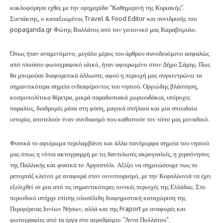
κυκλοφόρησε εχθές με την εφημερίδα “Καθημερινή της Κυριακής”.
Συντάκτης, ο καταξιωμένος Travel & Food Editor και συνιδρυτής του
popaganda.gr Φώτης Βαλλάτος από τον γειτονικό μας Καραβόμυλο.
Όπως ήταν αναμενόμενο, μεγάλο μέρος του άρθρου συνοδευόμενο ασφαλώς
από πλούσιο φωτογραφικό υλικό, ήταν αφιερωμένο στον Δήμο Σάμης. Πως
θα μπορούσε διαφορετικά άλλωστε, αφού η περιοχή μας συγκεντρώνει τα
σημαντικότερα σημεία ενδιαφέροντος του νησιού. Οργιώδης βλάστηση,
κοσμοπολίτικα θέρετρα, μικρά παραδοσιακά χωριουδάκια, υπέροχες
παραλίες, διαδρομές μέσα στη φύση, μαγικά σπήλαια και μια σπουδαία
ιστορία, αποτελούν έναν συνδυασμό που καθιστούν τον τόπο μας μοναδικό.
Φυσικά το αφιέρωμα περιλαμβάνει και άλλα πανέμορφα σημεία του νησιού
μας όπως η νότια ακτογραμμή με τις δαντελωτές ακρογιαλιές, η χερσόνησος
της Παλλικής και φυσικά το Αργοστόλι. Αξίζει να σημειώσουμε πως το
ρεπορτάζ κλείνει με αναφορά στον οινοτουρισμό, με την Κεφαλλονιά να έχει
εξελιχθεί σε μια από τις σημαντικότερες οινικές περιοχές της Ελλάδας. Στο
περιοδικό υπήρχε επίσης ολοσέλιδη διαφημιστική καταχώριση της
Περιφέρειας Ιονίων Νήσων, αλλά και της Fraport με αναφορές και
φωτογραφίες από τα έργα στο αεροδρόμιο “Άννα Πολλάτου”.