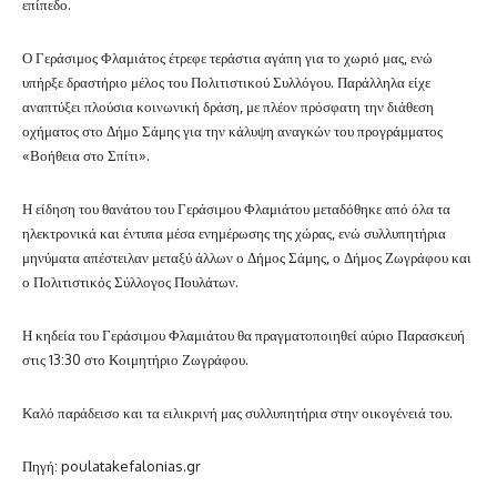
επίπεδο.
Ο Γεράσιμος Φλαμιάτος έτρεφε τεράστια αγάπη για το χωριό μας, ενώ
υπήρξε δραστήριο μέλος του Πολιτιστικού Συλλόγου. Παράλληλα είχε
αναπτύξει πλούσια κοινωνική δράση, με πλέον πρόσφατη την διάθεση
οχήματος στο Δήμο Σάμης για την κάλυψη αναγκών του προγράμματος
«Βοήθεια στο Σπίτι».
Η είδηση του θανάτου του Γεράσιμου Φλαμιάτου μεταδόθηκε από όλα τα
ηλεκτρονικά και έντυπα μέσα ενημέρωσης της χώρας, ενώ συλλυπητήρια
μηνύματα απέστειλαν μεταξύ άλλων ο Δήμος Σάμης, ο Δήμος Ζωγράφου και
ο Πολιτιστικός Σύλλογος Πουλάτων.
Η κηδεία του Γεράσιμου Φλαμιάτου θα πραγματοποιηθεί αύριο Παρασκευή
στις 13:30 στο Κοιμητήριο Ζωγράφου.
Καλό παράδεισο και τα ειλικρινή μας συλλυπητήρια στην οικογένειά του.
Πηγή: poulatakefalonias.gr