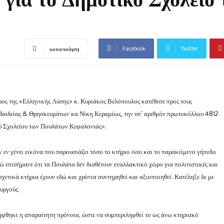
Facebook
Twitter
κοινοποίηση
ρος της «Ελληνικής Λύσης» κ. Κυριάκος Βελόπουλος κατέθεσε προς τους
αιδείας & Θρησκευμάτων κα Νίκη Κεραμέως, την υπ’ αριθμόν πρωτοκόλλου 4812
ύ Σχολείου των Πουλάτων Κεφαλονιάς».
εν γένει εικόνα που παρουσιάζει τόσο το κτήριο όσο και το παρακείμενο γήπεδο
ώ επισήμανε ότι τα Πουλάτα δεν διαθέτουν εναλλακτικό χώρο για πολιτιστικές και
 σχετικά κτήρια έχουν εδώ και χρόνια συντηρηθεί και αξιοποιηθεί. Κατέληξε δε με
υργούς:
ν λήφθηκε η απαραίτητη πρόνοια, ώστε να συμπεριληφθεί το ως άνω κτηριακό