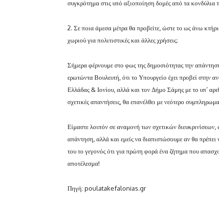
συγκρότημα στις υπό αξιοποίηση δομές από τα κονδύλια 
2. Σε ποια άμεσα μέτρα θα προβείτε, ώστε το ως άνω κτήρ
χωριού για πολιτιστικές και άλλες χρήσεις;
Σήμερα φέρνουμε στο φως της δημοσιότητας την απάντησ
ερωτώντα Βουλευτή, ότι το Υπουργείο έχει προβεί στην 
Ελλάδας & Ιονίου, αλλά και τον Δήμο Σάμης με το υπ’ αρ
σχετικές απαντήσεις, θα επανέλθει με νεότερο συμπληρωμ
Είμαστε λοιπόν σε αναμονή των σχετικών διευκρινίσεων, 
απάντηση, αλλά και εμείς να διαπιστώσουμε αν θα πρέπει 
του το γεγονός ότι για πρώτη φορά ένα ζήτημα που απασχ
αποτέλεσμα!
Πηγή: poulatakefalonias.gr