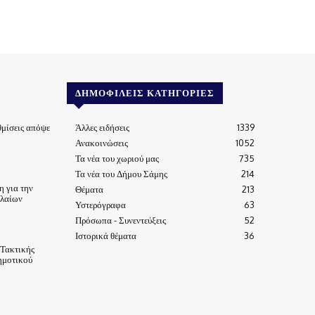
ΔΗΜΟΦΙΛΕΊΣ ΚΑΤΗΓΟΡΊΕΣ
μίσεις απόψε
Άλλες ειδήσεις
1339
Ανακοινώσεις
1052
Τα νέα του χωριού μας
735
Τα νέα του Δήμου Σάμης
214
 για την
Θέματα
213
ηλαίων
Υστερόγραφα
63
Πρόσωπα - Συνεντεύξεις
52
Ιστορικά θέματα
36
 Τακτικής
ημοτικού