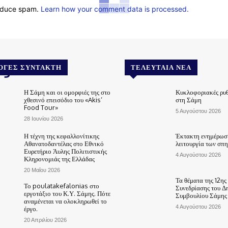
reduce spam.
Learn how your comment data is processed.
.gr
ΟΓΈΣ ΣΥΝΤΆΚΤΗ
ΤΕΛΕΥΤΑΊΑ ΝΈΑ
Η Σάμη και οι ομορφιές της στο
Κυκλοφοριακές ρυθ
χθεσινό επεισόδιο του «Akis’
στη Σάμη
Food Tour»
5 Αυγούστου 2026
28 Ιουνίου 2026
Η τέχνη της κεφαλλονίτικης
Έκτακτη ενημέρωση
Αθανατοδαντέλας στο Εθνικό
λειτουργία των σπ
Ευρετήριο Άυλης Πολιτιστικής
4 Αυγούστου 2026
Κληρονομιάς της Ελλάδας
20 Μαΐου 2026
Τα θέματα της 12ης
Το poulatakefalonias στο
Συνεδρίασης του Δ
εργοτάξιο του Κ.Υ. Σάμης. Πότε
Συμβουλίου Σάμης
αναμένεται να ολοκληρωθεί το
4 Αυγούστου 2026
έργο.
20 Απριλίου 2026