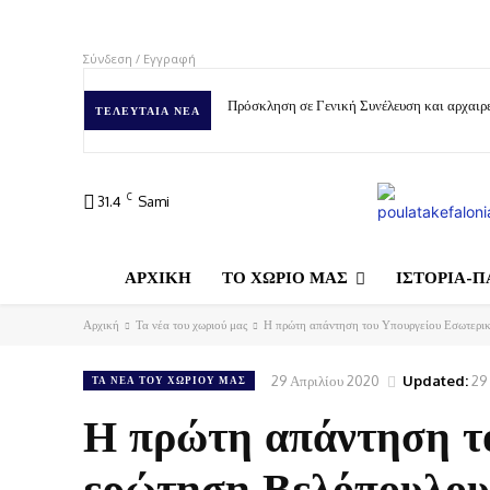
Σύνδεση / Εγγραφή
Πρόσκληση σε Γενική Συνέλευση και αρχαιρε
ΤΕΛΕΥΤΑΊΑ ΝΈΑ
C
31.4
Sami
ΑΡΧΙΚΗ
ΤΟ ΧΩΡΙΟ ΜΑΣ
ΙΣΤΟΡΙΑ-Π
Αρχική
Τα νέα του χωριού μας
Η πρώτη απάντηση του Υπουργείου Εσωτερικ
29 Απριλίου 2020
Updated:
29
ΤΑ ΝΈΑ ΤΟΥ ΧΩΡΙΟΎ ΜΑΣ
Η πρώτη απάντηση τ
ερώτηση Βελόπουλου 