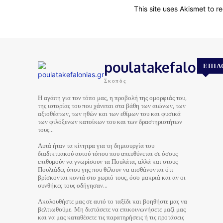
This site uses Akismet to 
poulatakefalonias
ΕΠΙΛ
Σκοπός
Η αγάπη για τον τόπο μας, η προβολή της ομορφιάς του,
της ιστορίας του που χάνεται στα βάθη των αιώνων, των
αξιοθέατων, των ηθών και των εθίμων του και φυσικά
των φιλόξενων κατοίκων του και των δραστηριοτήτων
τους…
Αυτά ήταν τα κίνητρα για τη δημιουργία του
διαδικτυακού αυτού τόπου που απευθύνεται σε όσους
επιθυμούν να γνωρίσουν τα Πουλάτα, αλλά και στους
Πουλιάδες όπου γης που θέλουν να αισθάνονται ότι
βρίσκονται κοντά στο χωριό τους, όσο μακριά και αν οι
συνθήκες τους οδήγησαν…
Ακολουθήστε μας σε αυτό το ταξίδι και βοηθήστε μας να
βελτιωθούμε. Μη διστάσετε να επικοινωνήσετε μαζί μας
και να μας καταθέσετε τις παρατηρήσεις ή τις προτάσεις