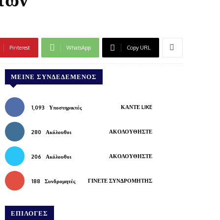
Pinterest
WhatsApp
Copy URL
ΜΕΊΝΕ ΣΥΝΔΕΔΕΜΈΝΟΣ
ΚΆΝΤΕ LIKE
1,093
Υποστηρικτές
ΑΚΟΛΟΥΘΉΣΤΕ
280
Ακόλουθοι
ΑΚΟΛΟΥΘΉΣΤΕ
206
Ακόλουθοι
ΓΊΝΕΤΕ ΣΥΝΔΡΟΜΗΤΉΣ
188
Συνδρομητές
ΕΠΙΛΟΓΕΣ