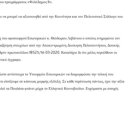
του προγράμματος «ΦιλόΔημος II»;
ιο να μπορεί να αξιοποιηθεί από την Κοινότητα και τον Πολιτιστικό Σύλλογο του
η του υφυπουργού Εσωτερικών κ. Θεόδωρου Λιβάνιου ο οποίος ενημερώνει τον
αναζήτηση στοιχείων από την Αποκεντρωμένη Διοίκηση Πελοποννήσου, Δυτικής
ιθμόν πρωτοκόλλου 18525/16-03-2020. Καταλήγει δε ότι μόλις περιέλθουν οι
ατικό έγγραφο.
ώστε αντίστοιχα το Υπουργείο Εσωτερικών να διαμορφώσει την τελική του
να ελπίζουμε σε κάποιας μορφής εξέλιξη. Σε κάθε περίπτωση πάντως, έχει την αξία
ολεί τα Πουλάτα φτάνει μέχρι το Ελληνικό Κοινοβούλιο. Ευχόμαστε με ευτυχές