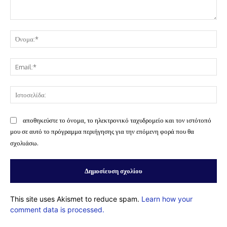
Σχόλιο:
Όν
Ema
Ισ
αποθηκεύστε το όνομα, το ηλεκτρονικό ταχυδρομείο και τον ιστότοπό
μου σε αυτό το πρόγραμμα περιήγησης για την επόμενη φορά που θα
σχολιάσω.
This site uses Akismet to reduce spam.
Learn how your
comment data is processed.