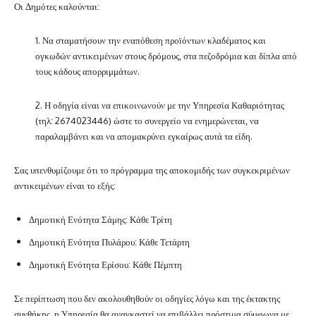
Οι Δημότες καλούνται:
1. Να σταματήσουν την εναπόθεση προϊόντων κλαδέματος και
ογκωδών αντικειμένων στους δρόμους, στα πεζοδρόμια και δίπλα από
τους κάδους απορριμμάτων.
2. Η οδηγία είναι να επικοινωνούν με την Υπηρεσία Καθαριότητας
(τηλ: 2674023446) ώστε το συνεργείο να ενημερώνεται, να
παραλαμβάνει και να απομακρύνει εγκαίρως αυτά τα είδη.
Σας υπενθυμίζουμε ότι το πρόγραμμα της αποκομιδής των συγκεκριμένων
αντικειμένων είναι το εξής:
Δημοτική Ενότητα Σάμης: Κάθε Τρίτη
Δημοτική Ενότητα Πυλάρου: Κάθε Τετάρτη
Δημοτική Ενότητα Ερίσου: Κάθε Πέμπτη
Σε περίπτωση που δεν ακολουθηθούν οι οδηγίες λόγω και της έκτακτης
συνθήκης, η Υπηρεσία θα αναγκαστεί να επιβάλλει πρόστιμα σύμφωνα με