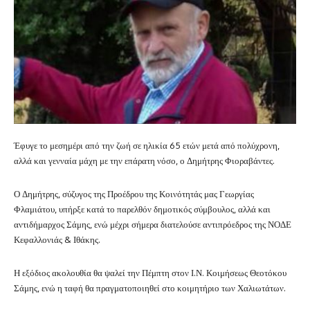
Έφυγε το μεσημέρι από την ζωή σε ηλικία 65 ετών μετά από πολύχρονη,
αλλά και γενναία μάχη με την επάρατη νόσο, ο Δημήτρης Φιοραβάντες.
Ο Δημήτρης, σύζυγος της Προέδρου της Κοινότητάς μας Γεωργίας
Φλαμιάτου, υπήρξε κατά το παρελθόν δημοτικός σύμβουλος, αλλά και
αντιδήμαρχος Σάμης, ενώ μέχρι σήμερα διατελούσε αντιπρόεδρος της ΝΟΔΕ
Κεφαλλονιάς & Ιθάκης.
Η εξόδιος ακολουθία θα ψαλεί την Πέμπτη στον Ι.Ν. Κοιμήσεως Θεοτόκου
Σάμης, ενώ η ταφή θα πραγματοποιηθεί στο κοιμητήριο των Χαλιωτάτων.