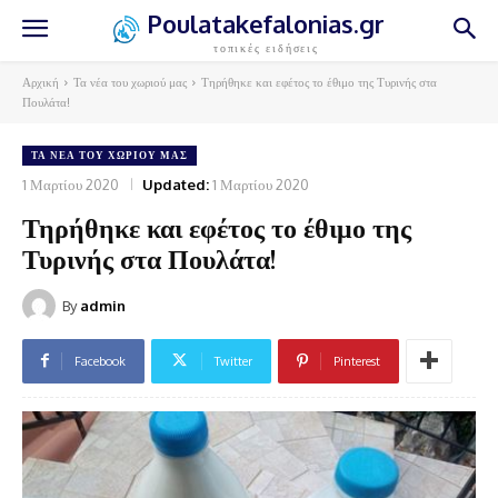
Poulatakefalonias.gr
τοπικές ειδήσεις
Αρχική
Τα νέα του χωριού μας
Τηρήθηκε και εφέτος το έθιμο της Τυρινής στα
Πουλάτα!
ΤΑ ΝΈΑ ΤΟΥ ΧΩΡΙΟΎ ΜΑΣ
1 Μαρτίου 2020
Updated:
1 Μαρτίου 2020
Τηρήθηκε και εφέτος το έθιμο της
Τυρινής στα Πουλάτα!
By
admin
Facebook
Twitter
Pinterest