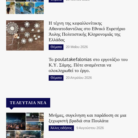
Η τέχνη της κεφαλλονίτικης
Αθανατοδαντέλας στο Εθνικό Ευρετήριο
Άυλης Πολιτιστικής Κληρονομιάς της
Ελλάδας
Θέματα
20 Μαΐου 2026
Το poulatakefalonias στο εργοτάξιο του
Κ.Υ. Σάμης. Πότε αναμένεται να
ολοκληρωθεί το έργο.
Θέματα
20 Απριλίου 2026
ΤΕΛΕΥΤΑΊΑ ΝΈΑ
Μνήμες, συγκίνηση και παράδοση σε μια
ξεχωριστή βραδιά στα Πουλάτα
Άλλες ειδήσεις
9 Αυγούστου 2026