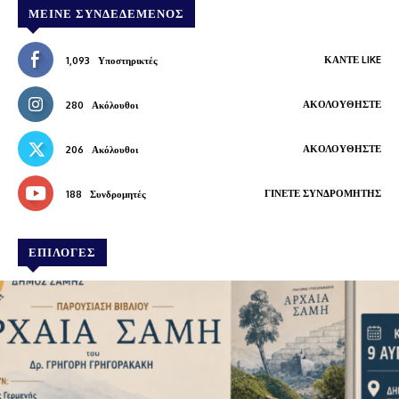
ΜΕΊΝΕ ΣΥΝΔΕΔΕΜΈΝΟΣ
ΚΆΝΤΕ LIKE
1,093
Υποστηρικτές
ΑΚΟΛΟΥΘΉΣΤΕ
280
Ακόλουθοι
ΑΚΟΛΟΥΘΉΣΤΕ
206
Ακόλουθοι
ΓΊΝΕΤΕ ΣΥΝΔΡΟΜΗΤΉΣ
188
Συνδρομητές
ΕΠΙΛΟΓΕΣ