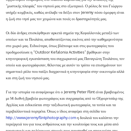
“μυστικής πλευράς” του νησιού μας στο εξωτερικό. Ο ρόλος δε του Γιώργου
υπήρξε κομβικός, καθώς ανέλαβε να δείξει στον Jeremy πόσο όμορφη είναι
η ζωή στο νησί μας τον χειμώνα και ποιές οι δραστηριότητές μας.
Οι δύο άνδρες επισκέφθηκαν αρκετά σημεία της Κεφαλλονιάς μεταξύ των
οποίων και τα Πουλάτα, απαθανατίζοντας εικόνες από την καθημερινότητα
στο χωριό μας. Ειδικότερα, όπως βλέπουμε και στις φωτογραφίες που
προδημοσίευσε η “Outdoor Kefalonia Activities” βρέθηκαν στην
κτηνοτροφική εγκατάσταση του συγχωριανού μας Παναγιώτη Τουλάτου, τον
οποίο και φωτογράφισαν, θέλοντας με αυτόν το τρόπο να επισημάνουν τον
σημαντικό ρόλο που παίζει διαχρονικά η κτηνοτροφία στην οικονομία αλλά
και στη ζωή του νησιού μας.
Για την ιστορία να αναφέρουμε ότι ο Jeremy Peter Flint είναι βραβευμένος
με 14 διεθνή βραβεία φωτογράφος και συγγραφέας από το Οξφορντσάιρ της
Αγγλίας και ειδικεύεται στην ταξιδιωτική φωτογραφία, τα τοπία και τα
περιβαλλοντικά πορτρέτα. Όπως ο ίδιος αναφέρει στη σελίδα του
http://www.jeremyflintphotography.com
η δουλειά του καλύπτει την
περιέργειά του για τους ανθρώπους και την κουλτούρα τους και μέσα από
προσωπικές και πολύχρωμες στιγμές τους προσπαθεί να απεικονίσει την