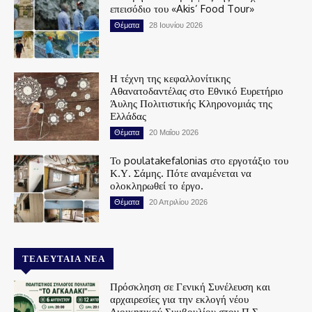
επεισόδιο του «Akis’ Food Tour»
Θέματα
28 Ιουνίου 2026
Η τέχνη της κεφαλλονίτικης
Αθανατοδαντέλας στο Εθνικό Ευρετήριο
Άυλης Πολιτιστικής Κληρονομιάς της
Ελλάδας
Θέματα
20 Μαΐου 2026
Το poulatakefalonias στο εργοτάξιο του
Κ.Υ. Σάμης. Πότε αναμένεται να
ολοκληρωθεί το έργο.
Θέματα
20 Απριλίου 2026
ΤΕΛΕΥΤΑΊΑ ΝΈΑ
Πρόσκληση σε Γενική Συνέλευση και
αρχαιρεσίες για την εκλογή νέου
Διοικητικού Συμβουλίου στον Π.Σ.