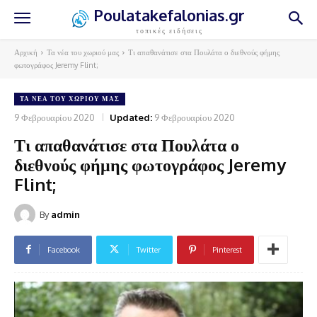
Poulatakefalonias.gr
τοπικές ειδήσεις
Αρχική
Τα νέα του χωριού μας
Τι απαθανάτισε στα Πουλάτα ο διεθνούς φήμης
φωτογράφος Jeremy Flint;
ΤΑ ΝΈΑ ΤΟΥ ΧΩΡΙΟΎ ΜΑΣ
9 Φεβρουαρίου 2020
Updated:
9 Φεβρουαρίου 2020
Τι απαθανάτισε στα Πουλάτα ο
διεθνούς φήμης φωτογράφος Jeremy
Flint;
By
admin
Facebook
Twitter
Pinterest