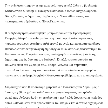
Την εκδήλωση τίμησαν με την παρουσία τους μεταξύ άλλων ο βουλευτής
Κεφαλλονιάς & Ιθάκης κ. Παναγής Καππάτος, ο αντιδήμαρχος Σάμης κ.
Νίκος Ρασσιάς, ο δημοτικός σύμβουλος κ. Νίκος Αθανασάτος και ο
περιφερειακός σύμβουλος κ. Νίκος Γκισγκίνης.
Η εκδήλωση πραγματοποιήθηκε με πρωτοβουλία της Προέδρου μας
Γεωργίας Φλαμιάτου – Φιοραβάντε, η οποία αφού καλωσόρισε τους
παρευρισκόμενους, ευχήθηκε καλή χρονιά με υγεία και προκοπή για όλους.
Παράλληλα τόνισε την ανάγκη δημιουργίας αίθουσας εκδηλώσεων πέριξ του
Κοινοτικού μας Γραφείου και προς αυτό ζήτησε την συνδρομή τόσο της
δημοτικής αρχής, όσο και του βουλευτή. Επιπλέον, επισήμανε ότι τα
Πουλάτα είναι ένα χωριό με πολύ κόσμο, νεολαία και σημαντική
αναπτυξιακή προοπτική και απαιτείται η συνεργασία όλων των φορέων
προκειμένου να δρομολογηθούν λύσεις στα προβλήματα που το απασχολούν.
Στη συνέχεια απεύθυνε σύντομο χαιρετισμό ο Βουλευτής του Νομού μας, ο
όποιος ευχήθηκε χρόνια πολλά στους παρευρισκόμενους και πρόοδο στο
χωριό μας. Ανέφερε δε, ότι σημειολογικά η αρχή κάθε έτους είναι η περίοδος
που ο καθένας θέτει τους προσωπικούς του στόχους και συνεπώς ευχήθηκε σε
όλους την επίτευξη τους.
Ο κ. Ρασσιάς με τη σειρά του, ανέφερε ότι γνωρίζει