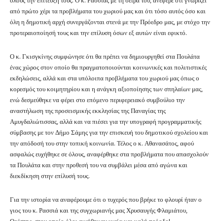
από πρώτο χέρι τα προβλήματα του χωριού μας και ότι τόσο αυτός όσο και
όλη η δημοτική αρχή συνεργάζονται στενά με την Πρόεδρο μας, με στόχο την
προτεραιοποίησή τους και την επίλυση όσων εξ αυτών είναι εφικτό.
Ο κ. Γκισγκίνης συμφώνησε ότι θα πρέπει να δημιουργηθεί στα Πουλάτα
ένας χώρος στον οποίο θα πραγματοποιούνται κοινωνικές και πολιτιστικές
εκδηλώσεις, αλλά και στα υπόλοιπα προβλήματα του χωριού μας όπως ο
κορεσμός του κοιμητηρίου και η ανάγκη αξιοποίησης των σπηλαίων μας,
ενώ δεσμεύθηκε να φέρει στο επόμενο περιφερειακό συμβούλιο την
αναστήλωση της προσεισμικής εκκλησίας της Παναγίας της
Αμυγδαλιώτισσας, αλλά και να πιέσει για την υπογραφή προγραμματικής
σύμβασης με τον Δήμο Σάμης για την επισκευή του δημοτικού σχολείου και
την απόδοσή του στην τοπική κοινωνία. Τέλος ο κ. Αθανασάτος, αφού
ασφαλώς ευχήθηκε σε όλους, αναφέρθηκε στα προβλήματα που απασχολούν
τα Πουλάτα και στην προθεσή του να συμβάλει μέσα από αγώνα και
διεκδίκηση στην επίλυσή τους.
Για την ιστορία να αναφέρουμε ότι ο τυχερός που βρήκε το φλουρί ήταν ο
γιος του κ. Ρασσιά και της συγχωριανής μας Χρυσαυγής Φλαμιάτου,
Ορέστης, στον οποίο όλοι ευχήθηκαν υγεία και καλή πρόοδο!