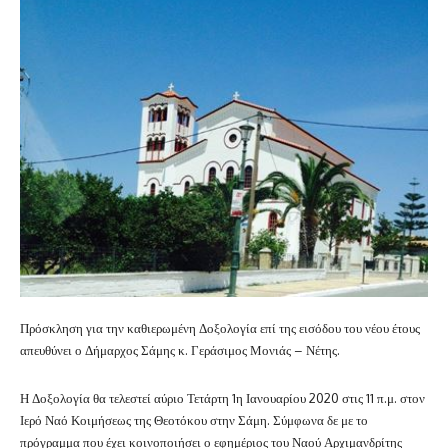
Πρόσκληση για την καθιερωμένη Δοξολογία επί της εισόδου του νέου έτους
απευθύνει ο Δήμαρχος Σάμης κ. Γεράσιμος Μονιάς – Νέτης.
Η Δοξολογία θα τελεστεί αύριο Τετάρτη 1η Ιανουαρίου 2020 στις 11 π.μ. στον
Ιερό Ναό Κοιμήσεως της Θεοτόκου στην Σάμη. Σύμφωνα δε με το
πρόγραμμα που έχει κοινοποιήσει ο εφημέριος του Ναού Αρχιμανδρίτης