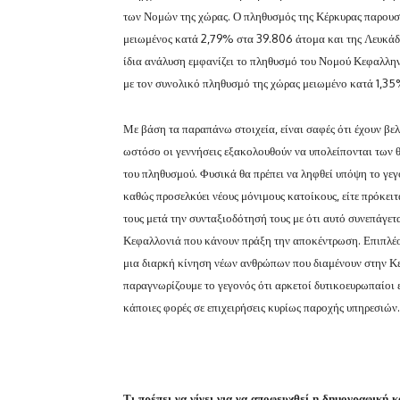
των Νομών της χώρας. Ο πληθυσμός της Κέρκυρας παρουσ
μειωμένος κατά 2,79% στα 39.806 άτομα και της Λευκάδ
ίδια ανάλυση εμφανίζει το πληθυσμό του Νομού Κεφαλλη
με τον συνολικό πληθυσμό της χώρας μειωμένο κατά 1,35
Με βάση τα παραπάνω στοιχεία, είναι σαφές ότι έχουν βελ
ωστόσο οι γεννήσεις εξακολουθούν να υπολείπονται των
του πληθυσμού. Φυσικά θα πρέπει να ληφθεί υπόψη το γεγ
καθώς προσελκύει νέους μόνιμους κατοίκους, είτε πρόκει
τους μετά την συνταξιοδότησή τους με ότι αυτό συνεπάγετ
Κεφαλλονιά που κάνουν πράξη την αποκέντρωση. Επιπλέον
μια διαρκή κίνηση νέων ανθρώπων που διαμένουν στην Κεφ
παραγνωρίζουμε το γεγονός ότι αρκετοί δυτικοευρωπαίοι 
κάποιες φορές σε επιχειρήσεις κυρίως παροχής υπηρεσιών.
Τι πρέπει να γίνει για να αποφευχθεί η δημογραφική 