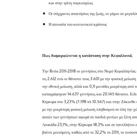
και στην τρίτη παγκοσμίως
Οι σύγχρονες απαιτήσεις της ζωής, οι γάμοι σε μεγαλύ
Η απουσία του κοινωνικού κράτους
Πως διαμορφώνεται η κατάσταση στην Κεφαλλονιά;
Την 8ετία 2011-2018 οι γεννήσεις στο Νομό Κεφαλληνίας
τις 2.612 ενώ οι θάνατοι τους 3.601 με την φυσική μείωσ
την εθνική μείωση, αλλά και 0,11 μονάδες μικρότερη από
καταγράφηκαν 14.637 γεννήσεις και 20.145 θάνατοι. Ειδι
Κέρκυρα στο 3,23% (7.198 vs 10.567) και στην Ζάκυνθο
με την μικρότερη φυσική μείωση πληθυσμού σε όλη την χώ
αυτών των γεννήσεων αφορά σε παιδιά γονέων με ξένη υπ
Λευκάδα 23,1%, στην Κέρκυρα 18,3% και σε πανελλήνιο ε
βαίνει μειούμενη, καθώς από το 32,2% το 2011, το ποσοσ