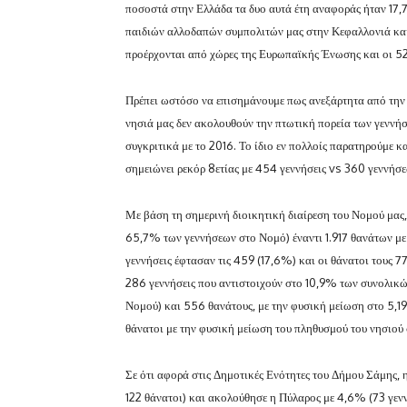
ποσοστά στην Ελλάδα τα δυο αυτά έτη αναφοράς ήταν 17,
παιδιών αλλοδαπών συμπολιτών μας στην Κεφαλλονιά και 
προέρχονται από χώρες της Ευρωπαϊκής Ένωσης και οι 5
Πρέπει ωστόσο να επισημάνουμε πως ανεξάρτητα από την 
νησιά μας δεν ακολουθούν την πτωτική πορεία των γεννή
συγκριτικά με το 2016. Το ίδιο εν πολλοίς παρατηρούμε κ
σημειώνει ρεκόρ 8ετίας με 454 γεννήσεις vs 360 γεννήσε
Με βάση τη σημερινή διοικητική διαίρεση του Νομού μας, 
65,7% των γεννήσεων στο Νομό) έναντι 1.917 θανάτων μ
γεννήσεις έφτασαν τις 459 (17,6%) και οι θάνατοι τους 
286 γεννήσεις που αντιστοιχούν στο 10,9% των συνολικώ
Νομού) και 556 θανάτους, με την φυσική μείωση στο 5,1
θάνατοι με την φυσική μείωση του πληθυσμού του νησιού
Σε ότι αφορά στις Δημοτικές Ενότητες του Δήμου Σάμης,
122 θάνατοι) και ακολούθησε η Πύλαρος με 4,6% (73 γενν