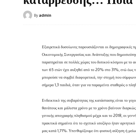
By
admin
Εξαιρετικά δυσοίωνες παρουσιάζονται οι δημογραφικές π
Οικονομικής Συνεργασίας και Ανάπτυξης που δημοσιεύτηκε
παρατηρείται σε πολλές χώρες του δυτικού κόσμου με το 
των 65 ετών έχει αυξηθεί από το 20% στο 31%, ενώ έως 
μπορούσε να συμβεί διαφορετικά, την στιγμή που σύμφων
σήμερα 1,3 παιδιά, όταν για να παραμείνει σταθερός ο πλη
Ενδεικτικό της σοβαρότητας της κατάστασης είναι το γεγον
θανάτους και μάλιστα χρόνο με το χρόνο βαίνουν διαρκώς 
γενικής απογραφής πληθυσμού μέχρι και το 2018, οι γενν
πρακτικά σημαίνει ότι το σχετικό ισοζύγιο ήταν αρνητικ
μας κατά 1,71%. Υπενθυμίζουμε ότι φυσική αύξηση ή μείω