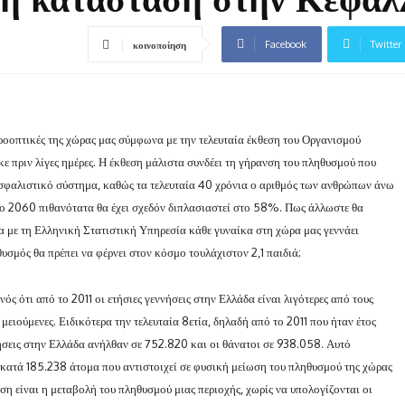
Facebook
Twitter
κοινοποίηση
ροοπτικές της χώρας μας σύμφωνα με την τελευταία έκθεση του Οργανισμού
 πριν λίγες ημέρες. Η έκθεση μάλιστα συνδέει τη γήρανση του πληθυσμού που
ασφαλιστικό σύστημα, καθώς τα τελευταία 40 χρόνια ο αριθμός των ανθρώπων άνω
το 2060 πιθανότατα θα έχει σχεδόν διπλασιαστεί στο 58%.
Πως άλλωστε θα
α με τη Ελληνική Στατιστική Υπηρεσία κάθε γυναίκα στη χώρα μας γεννάει
θυσμός θα πρέπει να φέρνει στον κόσμο τουλάχιστον 2,1 παιδιά;
ός ότι από το 2011 οι ετήσιες γεννήσεις στην Ελλάδα είναι λιγότερες από τους
μειούμενες. Ειδικότερα την τελευταία 8ετία, δηλαδή από το 2011 που ήταν έτος
ήσεις στην Ελλάδα ανήλθαν σε 752.820 και οι θάνατοι σε 938.058. Αυτό
ό κατά 185.238 άτομα που αντιστοιχεί σε φυσική μείωση του πληθυσμού της χώρας
ση είναι η μεταβολή του πληθυσμού μιας περιοχής, χωρίς να υπολογίζονται οι