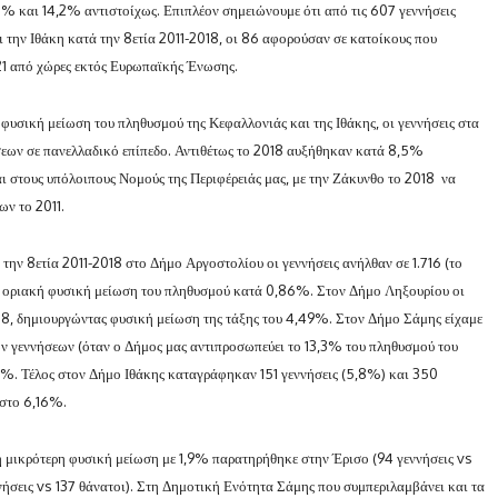
7% και 14,2% αντιστοίχως. Επιπλέον σημειώνουμε ότι από τις 607 γεννήσεις
την Ιθάκη κατά την 8ετία 2011-2018, οι 86 αφορούσαν σε κατοίκους που
21 από χώρες εκτός Ευρωπαϊκής Ένωσης.
φυσική μείωση του πληθυσμού της Κεφαλλονιάς και της Ιθάκης, οι γεννήσεις στα
σεων σε πανελλαδικό επίπεδο. Αντιθέτως το 2018 αυξήθηκαν κατά 8,5%
αι στους υπόλοιπους Νομούς της Περιφέρειάς μας, με την Ζάκυνθο το 2018 να
ων το 2011.
την 8ετία 2011-2018 στο Δήμο Αργοστολίου οι γεννήσεις ανήλθαν σε 1.716 (το
ε οριακή φυσική μείωση του πληθυσμού κατά 0,86%. Στον Δήμο Ληξουρίου οι
778, δημιουργώντας φυσική μείωση της τάξης του 4,49%. Στον Δήμο Σάμης είχαμε
ν γεννήσεων (όταν ο Δήμος μας αντιπροσωπεύει το 13,3% του πληθυσμού του
9%. Τέλος στον Δήμο Ιθάκης καταγράφηκαν 151 γεννήσεις (5,8%) και 350
 στο 6,16%.
 η μικρότερη φυσική μείωση με 1,9% παρατηρήθηκε στην Έρισο (94 γεννήσεις vs
ήσεις vs 137 θάνατοι). Στη Δημοτική Ενότητα Σάμης που συμπεριλαμβάνει και τα