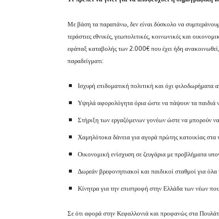
Με βάση τα παραπάνω, δεν είναι δύσκολο να συμπεράνουμ
τεράστιες εθνικές, γεωπολιτικές, κοινωνικές και οικονομι
εφάπαξ καταβολής των 2.000€ που έχει ήδη ανακοινωθεί,
παραδείγματι:
Ισχυρή επιδοματική πολιτική και όχι φιλοδωρήματα α
Υψηλά αφορολόγητα όρια ώστε να πάψουν τα παιδιά 
Στήριξη των εργαζόμενων γονέων ώστε να μπορούν να
Χαμηλότοκα δάνεια για αγορά πρώτης κατοικίας στα ν
Οικονομική ενίσχυση σε ζευγάρια με προβλήματα υπογο
Δωρεάν βρεφονηπιακοί και παιδικοί σταθμοί για όλα 
Κίνητρα για την επιστροφή στην Ελλάδα των νέων που
Σε ότι αφορά στην Κεφαλλονιά και προφανώς στα Πουλάτα