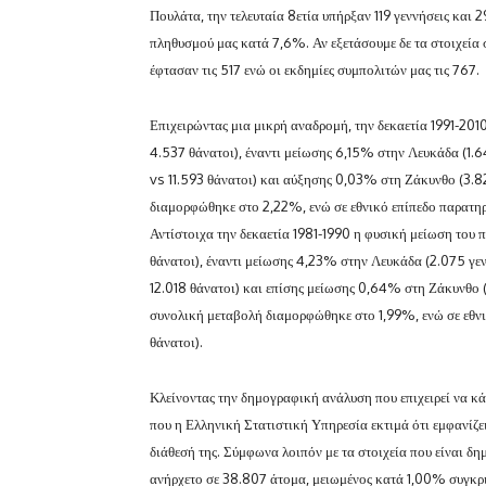
Πουλάτα, την τελευταία 8ετία υπήρξαν 119 γεννήσεις και 
πληθυσμού μας κατά 7,6%. Αν εξετάσουμε δε τα στοιχεία 
έφτασαν τις 517 ενώ οι εκδημίες συμπολιτών μας τις 767.
Επιχειρώντας μια μικρή αναδρομή, την δεκαετία 1991-20
4.537 θάνατοι), έναντι μείωσης 6,15% στην Λευκάδα (1.6
vs 11.593 θάνατοι) και αύξησης 0,03% στη Ζάκυνθο (3.82
διαμορφώθηκε στο 2,22%, ενώ σε εθνικό επίπεδο παρατηρ
Αντίστοιχα την δεκαετία 1981-1990 η φυσική μείωση του
θάνατοι), έναντι μείωσης 4,23% στην Λευκάδα (2.075 γεν
12.018 θάνατοι) και επίσης μείωσης 0,64% στη Ζάκυνθο (
συνολική μεταβολή διαμορφώθηκε στο 1,99%, ενώ σε εθνι
θάνατοι).
Κλείνοντας την δημογραφική ανάλυση που επιχειρεί να κ
που η Ελληνική Στατιστική Υπηρεσία εκτιμά ότι εμφανίζει
διάθεσή της. Σύμφωνα λοιπόν με τα στοιχεία που είναι δ
ανήρχετο σε 38.807 άτομα, μειωμένος κατά 1,00% συγκριτ