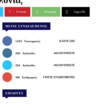
Pinterest
WhatsApp
Copy URL
ΜΕΊΝΕ ΣΥΝΔΕΔΕΜΈΝΟΣ
ΚΆΝΤΕ LIKE
1,093
Υποστηρικτές
ΑΚΟΛΟΥΘΉΣΤΕ
280
Ακόλουθοι
ΑΚΟΛΟΥΘΉΣΤΕ
206
Ακόλουθοι
ΓΊΝΕΤΕ ΣΥΝΔΡΟΜΗΤΉΣ
188
Συνδρομητές
ΕΠΙΛΟΓΕΣ