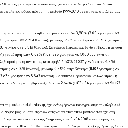
297 θάνατοι, με το αρνητικό αυτό ισοζύγιο να προκαλεί φυσική μείωση του
σε μεγαλύτερο βάθος χρόνου, την περίοδο 1999-2010 οι γεννήσεις στο Δήμο μας
10 η φυσική μείωση του πληθυσμού μας έφτασε στο 3,88% (3.005 γεννήσεις vs
45 γεννήσεις vs 2.944 θάνατοι), μείωσης 1,67% στην Κέρκυρα (9.707 γεννήσεις
8 γεννήσεις vs 3.818 θάνατοι). Σε επίπεδο Περιφέρειας Ιονίων Νήσων η μείωση
ήθηκε αύξηση κατά 0,02% (1.021.325 γεννήσεις vs 1.000.733 θάνατοι).
 πληθυσμού μας έφτανε στο αρκετά υψηλό 5,60% (3.037 γεννήσεις vs 4.856
νήσεις vs 3.028 θάνατοι), μείωσης 0,85% στην Κέρκυρα (11.106 γεννήσεις vs
3.635 γεννήσεις vs 3.843 θάνατοι). Σε επίπεδο Περιφέρειας Ιονίων Νήσων η
κό επίπεδο παρατηρήθηκε αύξηση κατά 2,66% (1.183.634 γεννήσεις vs 911.193
άνει το poulatakefalonias.gr, έχει ενδιαφέρον να καταγράψουμε τον πληθυσμό
 ο Νομός μας με βάση τις αναλύσεις και τα στατιστικά μοντέλα που έχει στη
ημοσιευμένα στον ιστότοπο της Υπηρεσίας, στις 01/01/2018 ο πληθυσμός μας
ικά με το 2011 στη 19η θέση (ως προς το ποσοστό μεταβολής) της σχετικής λίστας