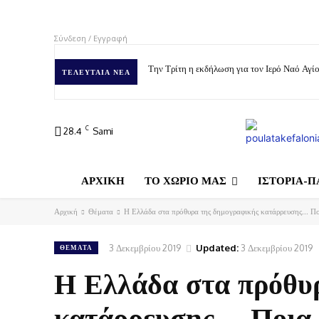
Σύνδεση / Εγγραφή
Την Τρίτη η εκδήλωση για τον Ιερό Ναό Αγ
ΤΕΛΕΥΤΑΊΑ ΝΈΑ
C
28.4
Sami
ΑΡΧΙΚΗ
ΤΟ ΧΩΡΙΟ ΜΑΣ
ΙΣΤΟΡΙΑ-Π
Αρχική
Θέματα
Η Ελλάδα στα πρόθυρα της δημογραφικής κατάρρευσης... Π
3 Δεκεμβρίου 2019
Updated:
3 Δεκεμβρίου 2019
ΘΈΜΑΤΑ
Η Ελλάδα στα πρόθυ
κατάρρευσης… Ποια 