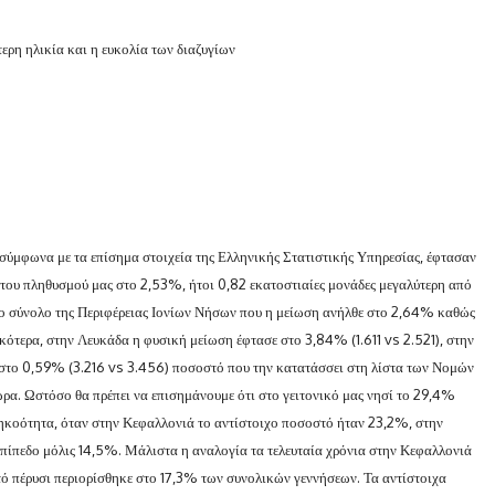
τερη ηλικία και η ευκολία των διαζυγίων
 σύμφωνα με τα επίσημα στοιχεία της Ελληνικής Στατιστικής Υπηρεσίας, έφτασαν
η του πληθυσμού μας στο 2,53%, ήτοι 0,82 εκατοστιαίες μονάδες μεγαλύτερη από
 το σύνολο της Περιφέρειας Ιονίων Νήσων που η μείωση ανήλθε στο 2,64% καθώς
κότερα, στην Λευκάδα η φυσική μείωση έφτασε στο 3,84% (1.611 vs 2.521), στην
 στο 0,59% (3.216 vs 3.456) ποσοστό που την κατατάσσει στη λίστα των Νομών
ρα. Ωστόσο θα πρέπει να επισημάνουμε ότι στο γειτονικό μας νησί το 29,4%
ηκοότητα, όταν στην Κεφαλλονιά το αντίστοιχο ποσοστό ήταν 23,2%, στην
πίπεδο μόλις 14,5%. Μάλιστα η αναλογία τα τελευταία χρόνια στην Κεφαλλονιά
τό πέρυσι περιορίσθηκε στο 17,3% των συνολικών γεννήσεων. Τα αντίστοιχα