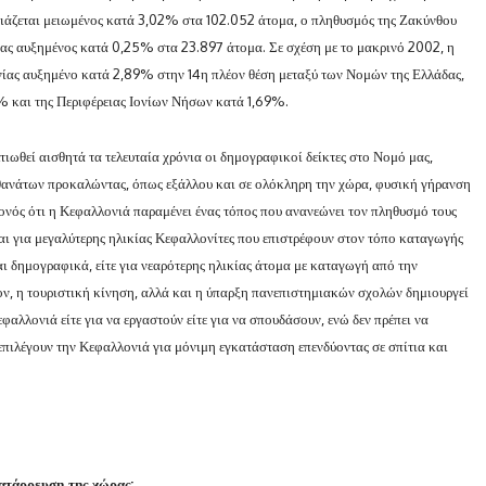
ιάζεται μειωμένος κατά 3,02% στα 102.052 άτομα, ο πληθυσμός της Ζακύνθου
ας αυξημένος κατά 0,25% στα 23.897 άτομα. Σε σχέση με το μακρινό 2002, η
νίας αυξημένο κατά 2,89% στην 14η πλέον θέση μεταξύ των Νομών της Ελλάδας,
% και της Περιφέρειας Ιονίων Νήσων κατά 1,69%.
τιωθεί αισθητά τα τελευταία χρόνια οι δημογραφικοί δείκτες στο Νομό μας,
 θανάτων προκαλώντας, όπως εξάλλου και σε ολόκληρη την χώρα, φυσική γήρανση
ονός ότι η Κεφαλλονιά παραμένει ένας τόπος που ανανεώνει τον πληθυσμό τους
ται για μεγαλύτερης ηλικίας Κεφαλλονίτες που επιστρέφουν στον τόπο καταγωγής
αι δημογραφικά, είτε για νεαρότερης ηλικίας άτομα με καταγωγή από την
, η τουριστική κίνηση, αλλά και η ύπαρξη πανεπιστημιακών σχολών δημιουργεί
αλλονιά είτε για να εργαστούν είτε για να σπουδάσουν, ενώ δεν πρέπει να
επιλέγουν την Κεφαλλονιά για μόνιμη εγκατάσταση επενδύοντας σε σπίτια και
κατάρρευση της χώρας;