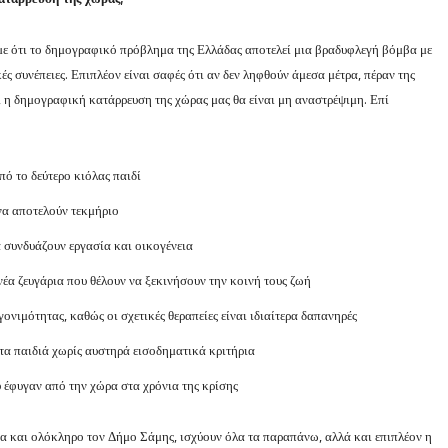
ε ότι το δημογραφικό πρόβλημα της Ελλάδας αποτελεί μια βραδυφλεγή βόμβα με
κές συνέπειες. Επιπλέον είναι σαφές ότι αν δεν ληφθούν άμεσα μέτρα, πέραν της
 η δημογραφική κατάρρευση της χώρας μας θα είναι μη αναστρέψιμη. Επί
πό το δεύτερο κιόλας παιδί
να αποτελούν τεκμήριο
 συνδυάζουν εργασία και οικογένεια
έα ζευγάρια που θέλουν να ξεκινήσουν την κοινή τους ζωή
νιμότητας, καθώς οι σχετικές θεραπείες είναι ιδιαίτερα δαπανηρές
τα παιδιά χωρίς αυστηρά εισοδηματικά κριτήρια
 έφυγαν από την χώρα στα χρόνια της κρίσης
 και ολόκληρο τον Δήμο Σάμης, ισχύουν όλα τα παραπάνω, αλλά και επιπλέον η