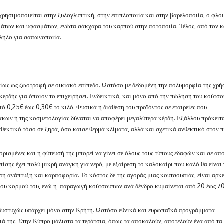
χρησιμοποιείται στην ξυλογλυπτική, στην επιπλοποιία και στην βαρελοποιία, ο φλοι
μάτων και υφασμάτων, ενώτα σάκχαρα του καρπού στην ποτοποιία. Τέλος, από τον 
λληλο για σαπωνοποιία.
ως ως ζωοτροφή σε οικιακό επίπεδο. Ωστόσο με δεδομένη την πολυμορφία της χρήσ
κερδής για όποιον το επιχειρήσει. Ενδεικτικά, και μόνο από την πώληση του κούτσ
 0,25€ έως 0,30€ το κιλό. Φυσικά η διάθεση του προϊόντος σε εταιρείες που
κων ή της κοσμετολογίας δύναται να αποφέρει μεγαλύτερα κέρδη. Εξάλλου πρόκειτα
θεκτικό τόσο σε ξηρά, όσο καισε θερμά κλίματα, αλλά και σχετικά ανθεκτικό στον π
ορισμένες και η φύτευσή της μπορεί να γίνει σε όλους τους τύπους εδαφών και σε απ
ίσης έχει πολύ μικρή ανάγκη για νερό, με εξαίρεση το καλοκαίρι που καλό θα είναι
ερη ανάπτυξη και καρποφορία. Το κόστος δε της αγοράς μιας κουτσουπιάς, είναι αρκ
ο του κορμού του, ενώ η παραγωγή κούτσουπων ανά δένδρο κυμαίνεται από 20 έως 70
δυστυχώς υπάρχει μόνο στην Κρήτη. Ωστόσο εθνικά και ευρωπαϊκά προγράμματα
ά της. Στην Κύπρο μάλιστα τα τεράτσια, όπως τα αποκαλούν, αποτελούν ένα από τα