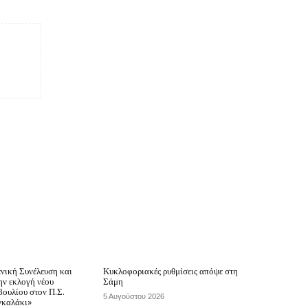
νική Συνέλευση και
Κυκλοφοριακές ρυθμίσεις απόψε στη
την εκλογή νέου
Σάμη
βουλίου στον Π.Σ.
5 Αυγούστου 2026
γκαλάκι»