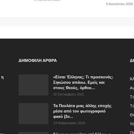
5 Αυγούστου 2026
ΔΗΜΟΦΙΛΗ ΑΡΘΡΑ
Δ
 η
«Είσαι Έλληνας; Τι προσκυνάς;
Άλ
ς
Σηκώσου απάνω. Εμείς και
Α
στους Θεούς, όρθιοι...
30 Σεπτεμβρίου 2021
Τ
Τ
Τα Πουλάτα μιας άλλης εποχής
μέσα από τον φωτογραφικό
Θ
φακό (2ο...
Υ
24 Φεβρουαρίου 2018
Π