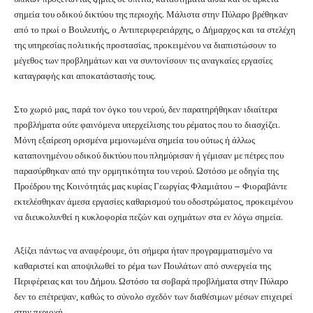
σημεία του οδικού δικτύου της περιοχής. Μάλιστα στην Πύλαρο βρέθηκαν
από το πρωί ο Βουλευτής, ο Αντιπεριφερειάρχης, ο Δήμαρχος και τα στελέχη
της υπηρεσίας πολιτικής προστασίας, προκειμένου να διαπιστώσουν το
μέγεθος των προβλημάτων και να συντονίσουν τις αναγκαίες εργασίες
καταγραφής και αποκατάστασής τους.
Στο χωριό μας, παρά τον όγκο του νερού, δεν παρατηρήθηκαν ιδιαίτερα
προβλήματα ούτε φαινόμενα υπερχείλισης του ρέματος που το διασχίζει.
Μόνη εξαίρεση ορισμένα μεμονωμένα σημεία του ούτως ή άλλως
καταπονημένου οδικού δικτύου που πλημύρισαν ή γέμισαν με πέτρες που
παρασύρθηκαν από την ορμητικότητα του νερού. Ωστόσο με οδηγία της
Προέδρου της Κοινότητάς μας κυρίας Γεωργίας Φλαμιάτου – Φιοραβάντε
εκτελέσθηκαν άμεσα εργασίες καθαρισμού του οδοστρώματος, προκειμένου
να διευκολυνθεί η κυκλοφορία πεζών και οχημάτων στα εν λόγω σημεία.
Αξίζει πάντως να αναφέρουμε, ότι σήμερα ήταν προγραμματισμένο να
καθαριστεί και αποψιλωθεί το ρέμα των Πουλάτων από συνεργεία της
Περιφέρειας και του Δήμου. Ωστόσο τα σοβαρά προβλήματα στην Πύλαρο
δεν το επέτρεψαν, καθώς το σύνολο σχεδόν των διαθέσιμων μέσων επιχειρεί
στην περιοχή.