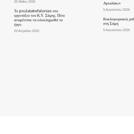
20 Μαΐου 2026
Αγκαλάκι»
5 Αυγούστου 2026
Το poulatakefalonias στο
εργοτάξιο του Κ.Υ. Σάμης. Πότε
Κυκλοφοριακές ρυθ
αναμένεται να ολοκληρωθεί το
στη Σάμη
έργο.
5 Αυγούστου 2026
20 Απριλίου 2026
ΑΡΧΙΚΗ
ΤΟ ΧΩΡΙΟ ΜΑΣ