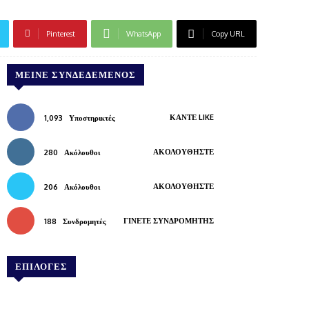
Pinterest
WhatsApp
Copy URL
ΜΕΊΝΕ ΣΥΝΔΕΔΕΜΈΝΟΣ
ΚΆΝΤΕ LIKE
1,093
Υποστηρικτές
ΑΚΟΛΟΥΘΉΣΤΕ
280
Ακόλουθοι
ΑΚΟΛΟΥΘΉΣΤΕ
206
Ακόλουθοι
ΓΊΝΕΤΕ ΣΥΝΔΡΟΜΗΤΉΣ
188
Συνδρομητές
ΕΠΙΛΟΓΕΣ