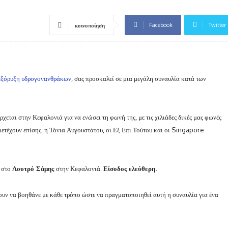
Facebook
Twitter
κοινοποίηση
 εξόρυξη υδρογονανθράκων
, σας προσκαλεί σε μια μεγάλη συναυλία κατά των
εται στην Κεφαλονιά για να ενώσει τη φωνή της, με τις χιλιάδες δικές μας φωνές
μετέχουν επίσης, η Τόνια Αυγουστάτου, οι Εξ Επι Τούτου και οι Singapore
. στο
Λουτρό Σάμης
στην Κεφαλονιά.
Είσοδος ελεύθερη.
ουν να βοηθάνε με κάθε τρόπο ώστε να πραγματοποιηθεί αυτή η συναυλία γ
ια ένα