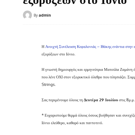
By
admin
Η
Ανοιχτή Συνέλευση Κεφαλονιάς – Ιθάκης ενάντια στην
εξορύξεων στο Ιόνιο.
Η γνωστή δημιουργός και ερμηνεύτρια Ματούλα Ζαμάνη έρχ
που λένε ΟΧΙ στον εξορυκτικό όλεθρο που πλησιάζει. Συμ
Strings.
Σας περιμένουμε όλους τη
Δευτέρα 29 Ιουλίου
στις 8μ.μ
* Ευχαριστούμε θερμά όλους όσους βοήθησαν και συνεχίζ
Ιόνιο ελεύθερο, καθαρό και παντοτινό.