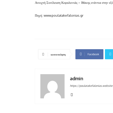
Ανοιχτή Συνέλευση Κεφαλονιάς – Ιθάκης ενάντια στην ε
Πηγή: www.poulatakefalonias.gr
Facebook
κοινοποίηση
admin
https://poulatakefalonias.website