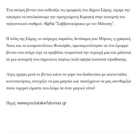
Ένα ακόμη βίντεο που εκθειάζει τις ομορφιές του Δήμου Σάμης, είχαμε την
ευκαιρία να απολαύσουμε την προηγούμενη Κυριακή στην εκπομπή του
τηλεοπτικού σταθμού Alpha “Σαββατοκύριακο με τον Μάνεση”.
Η πόλη της Σάμης, οι υπέροχες παραλίες Αντίσαμος και Μύρτος, η γραφική
Άσος και το κοσμοπολίτικο Φισκάρδο, πρωταγωνίστησαν σε ένα όμορφο
βίντεο που στόχο είχε να προβάλει τουριστικά την περιοχή μας και μάλιστα
σε μια εκπομπή που σημειώνει παγίως πολύ υψηλά ποσοστά τηλεθέασης.
Λίγες ημέρες μετά το βίντεο κάνει το γύρο του διαδικτύου με εκατοντάδες
κοινοποιήσεις, συνεχίζει να μας μαγεύει και ταυτόχρονα να μας υπενθυμίζει
πόσο τυχεροί είμαστε που ζούμε σε έναν μαγικό τόπο!
Πηγή: www.poulatakefalonias.gr