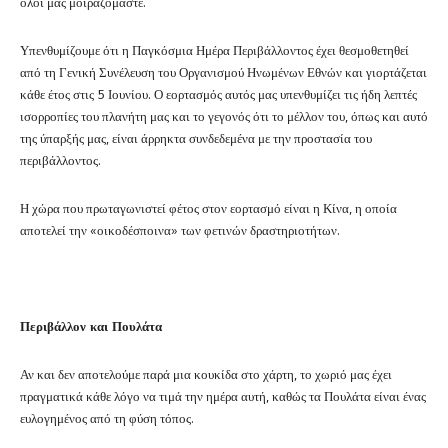
όλοι μας μοιραζόμαστε.
Υπενθυμίζουμε ότι η Παγκόσμια Ημέρα Περιβάλλοντος έχει θεσμοθετηθεί
από τη Γενική Συνέλευση του Οργανισμού Ηνωμένων Εθνών και γιορτάζεται
κάθε έτος στις 5 Ιουνίου. Ο εορτασμός αυτός μας υπενθυμίζει τις ήδη λεπτές
ισορροπίες του πλανήτη μας και το γεγονός ότι το μέλλον του, όπως και αυτό
της ύπαρξής μας, είναι άρρηκτα συνδεδεμένα με την προστασία του
περιβάλλοντος.
Η χώρα που πρωταγωνιστεί φέτος στον εορτασμό είναι η Κίνα, η οποία
αποτελεί την «οικοδέσποινα» των φετινών δραστηριοτήτων.
Περιβάλλον και Πουλάτα
Αν και δεν αποτελούμε παρά μια κουκίδα στο χάρτη, το χωριό μας έχει
πραγματικά κάθε λόγο να τιμά την ημέρα αυτή, καθώς τα Πουλάτα είναι ένας
ευλογημένος από τη φύση τόπος.