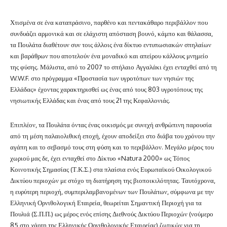
Χτισμένα σε ένα καταπράσινο, παρθένο και πεντακάθαρο περιβάλλον που
συνδυάζει αρμονικά και σε ελάχιστη απόσταση βουνό, κάμπο και θάλασσα,
τα Πουλάτα διαθέτουν συν τοις άλλοις ένα δίκτυο εντυπωσιακών σπηλαίων
και βαράθρων που αποτελούν ένα μοναδικό και απείρου κάλλους μνημείο
της φύσης. Μάλιστα, από το 2007 το σπήλαιο Αγγαλάκι έχει ενταχθεί από τη
W.W.F. στο πρόγραμμα «Προστασία των υγροτόπων των νησιών της
Ελλάδας» έχοντας χαρακτηρισθεί ως ένας από τους 803 υγροτόπους της
νησιωτικής Ελλάδας και ένας από τους 21 της Κεφαλλονιάς.
Επιπλέον, τα Πουλάτα όντας ένας οικισμός με συνεχή ανθρώπινη παρουσία
από τη μέση παλαιολιθική εποχή, έχουν αποδείξει στο διάβα του χρόνου την
αγάπη και το σεβασμό τους στη φύση και το περιβάλλον. Μεγάλο μέρος του
χωριού μας δε, έχει ενταχθεί στο Δίκτυο «Natura 2000» ως Τόπος
Κοινοτικής Σημασίας (Τ.Κ.Σ.) στα πλαίσια ενός Ευρωπαϊκού Οικολογικού
Δικτύου περιοχών με στόχο τη διατήρηση της βιοποικιλότητας. Ταυτόχρονα,
η ευρύτερη περιοχή, συμπεριλαμβανομένων των Πουλάτων, σύμφωνα με την
Ελληνική Ορνιθολογική Εταιρεία, θεωρείται Σημαντική Περιοχή για τα
Πουλιά (Σ.Π.Π.) ως μέρος ενός επίσης Διεθνούς Δικτύου Περιοχών (νούμερο
85 στο χάρτη της Ελληνικής Ορνιθολογικής Εταιρείας) ζωτικών για τη