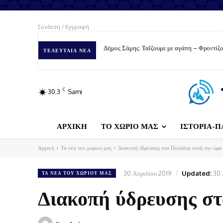
Σύνδεση / Εγγραφή
Δήμος Σάμης: Ταΐζουμε με αγάπη – Φροντίζο
ΤΕΛΕΥΤΑΊΑ ΝΈΑ
C
30.3
Sami
ΑΡΧΙΚΗ
ΤΟ ΧΩΡΙΟ ΜΑΣ
ΙΣΤΟΡΙΑ-Π
Αρχική
Τα νέα του χωριού μας
Διακοπή ύδρευσης στα Πουλάτα αυτή την ώρα
30 Απριλίου 2019
Updated:
30 
ΤΑ ΝΈΑ ΤΟΥ ΧΩΡΙΟΎ ΜΑΣ
Διακοπή ύδρευσης σ