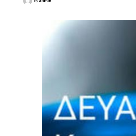
By
admin