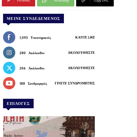
Pinterest
WhatsApp
Copy URL
ΜΕΊΝΕ ΣΥΝΔΕΔΕΜΈΝΟΣ
ΚΆΝΤΕ LIKE
1,093
Υποστηρικτές
ΑΚΟΛΟΥΘΉΣΤΕ
280
Ακόλουθοι
ΑΚΟΛΟΥΘΉΣΤΕ
206
Ακόλουθοι
ΓΊΝΕΤΕ ΣΥΝΔΡΟΜΗΤΉΣ
188
Συνδρομητές
ΕΠΙΛΟΓΕΣ