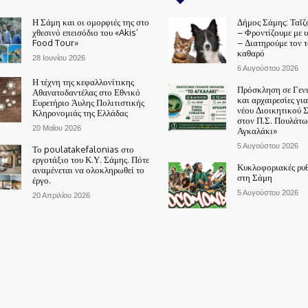
Η Σάμη και οι ομορφιές της στο
Δήμος Σάμης: Ταΐζ
χθεσινό επεισόδιο του «Akis’
– Φροντίζουμε με 
Food Tour»
– Διατηρούμε τον 
καθαρό
28 Ιουνίου 2026
6 Αυγούστου 2026
Η τέχνη της κεφαλλονίτικης
Πρόσκληση σε Γεν
Αθανατοδαντέλας στο Εθνικό
και αρχαιρεσίες γι
Ευρετήριο Άυλης Πολιτιστικής
νέου Διοικητικού 
Κληρονομιάς της Ελλάδας
στον Π.Σ. Πουλάτω
20 Μαΐου 2026
Αγκαλάκι»
5 Αυγούστου 2026
Το poulatakefalonias στο
εργοτάξιο του Κ.Υ. Σάμης. Πότε
Κυκλοφοριακές ρυθ
αναμένεται να ολοκληρωθεί το
στη Σάμη
έργο.
5 Αυγούστου 2026
20 Απριλίου 2026