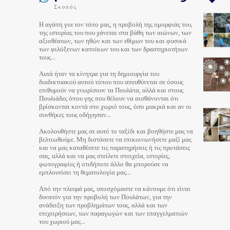
Σκοπός
Η αγάπη για τον τόπο μας, η προβολή της ομορφιάς του,
της ιστορίας του που χάνεται στα βάθη των αιώνων, των
αξιοθέατων, των ηθών και των εθίμων του και φυσικά
των φιλόξενων κατοίκων του και των δραστηριοτήτων
τους…
Αυτά ήταν τα κίνητρα για τη δημιουργία του
διαδικτυακού αυτού τόπου που απευθύνεται σε όσους
επιθυμούν να γνωρίσουν τα Πουλάτα, αλλά και στους
Πουλιάδες όπου γης που θέλουν να αισθάνονται ότι
βρίσκονται κοντά στο χωριό τους, όσο μακριά και αν οι
συνθήκες τους οδήγησαν…
Ακολουθήστε μας σε αυτό το ταξίδι και βοηθήστε μας να
βελτιωθούμε. Μη διστάσετε να επικοινωνήσετε μαζί μας
και να μας καταθέσετε τις παρατηρήσεις ή τις προτάσεις
σας, αλλά και να μας στείλετε στοιχεία, ιστορίες,
φωτογραφίες ή οτιδήποτε άλλο θα μπορούσε να
εμπλουτίσει τη θεματολογία μας…
Από την πλευρά μας, υποσχόμαστε να κάνουμε ότι είναι
δυνατόν για την προβολή των Πουλάτων, για την
ανάδειξη των προβλημάτων τους, αλλά και των
επιχειρήσεων, των παραγωγών και των επαγγελματιών
του χωριού μας…