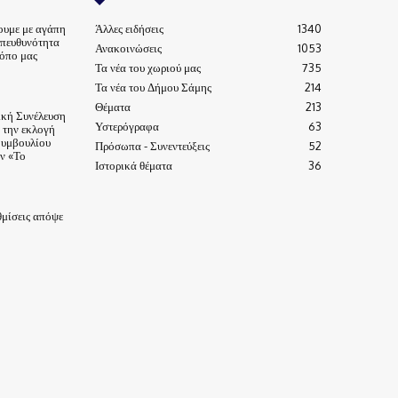
ουμε με αγάπη
Άλλες ειδήσεις
1340
υπευθυνότητα
Ανακοινώσεις
1053
τόπο μας
Τα νέα του χωριού μας
735
Τα νέα του Δήμου Σάμης
214
Θέματα
213
ική Συνέλευση
Υστερόγραφα
63
α την εκλογή
Συμβουλίου
Πρόσωπα - Συνεντεύξεις
52
ν «Το
Ιστορικά θέματα
36
μίσεις απόψε