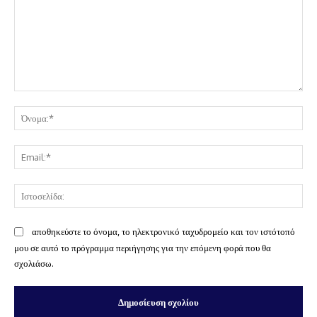
Σχόλιο:
Όν
Ema
Ισ
αποθηκεύστε το όνομα, το ηλεκτρονικό ταχυδρομείο και τον ιστότοπό
μου σε αυτό το πρόγραμμα περιήγησης για την επόμενη φορά που θα
σχολιάσω.