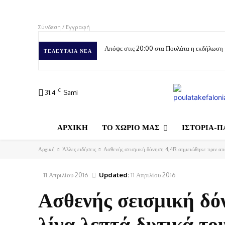
Σύνδεση / Εγγραφή
Απόψε στις 20:00 στα Πουλάτα η εκδήλωση
ΤΕΛΕΥΤΑΊΑ ΝΈΑ
C
31.4
Sami
ΑΡΧΙΚΗ
ΤΟ ΧΩΡΙΟ ΜΑΣ
ΙΣΤΟΡΙΑ-Π
Αρχική
Άλλες ειδήσεις
Ασθενής σεισμική δόνηση 4,4R σημειώθηκε πριν από 
11 Απριλίου 2016
Updated:
11 Απριλίου 2016
Ασθενής σεισμική δό
λίγα λεπτά δυτικά το