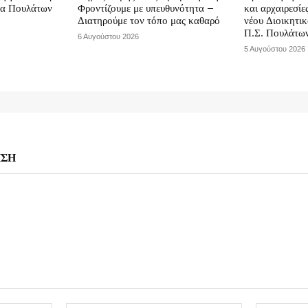
να Πουλάτων
Φροντίζουμε με υπευθυνότητα –
και αρχαιρεσίε
Διατηρούμε τον τόπο μας καθαρό
νέου Διοικητι
Π.Σ. Πουλάτω
6 Αυγούστου 2026
5 Αυγούστου 2026
ΗΣΗ