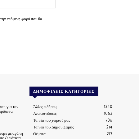
Ιστοσελίδα:
 την επόμενη φορά που θα
ΔΗΜΟΦΙΛΕΊΣ ΚΑΤΗΓΟΡΊΕΣ
ωση για τον
Άλλες ειδήσεις
1340
υρίδωνα
Ανακοινώσεις
1053
Τα νέα του χωριού μας
736
Τα νέα του Δήμου Σάμης
214
ουμε με αγάπη
Θέματα
213
υπευθυνότητα