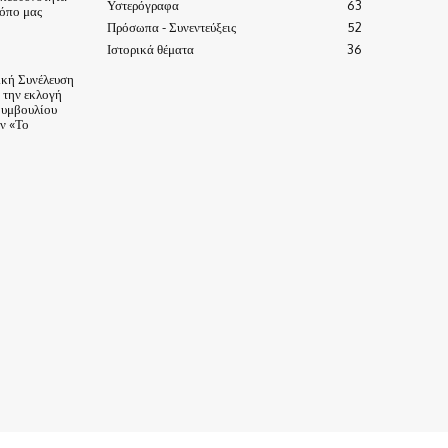
Υστερόγραφα
63
τόπο μας
Πρόσωπα - Συνεντεύξεις
52
Ιστορικά θέματα
36
ική Συνέλευση
α την εκλογή
Συμβουλίου
ν «Το