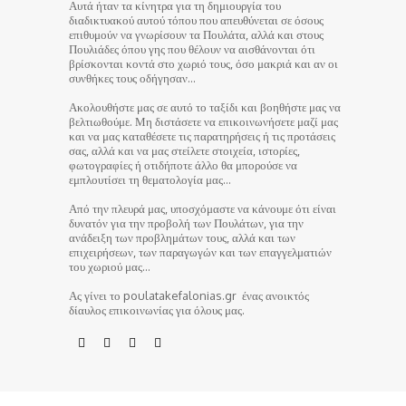
Αυτά ήταν τα κίνητρα για τη δημιουργία του
διαδικτυακού αυτού τόπου που απευθύνεται σε όσους
επιθυμούν να γνωρίσουν τα Πουλάτα, αλλά και στους
Πουλιάδες όπου γης που θέλουν να αισθάνονται ότι
βρίσκονται κοντά στο χωριό τους, όσο μακριά και αν οι
συνθήκες τους οδήγησαν…
Ακολουθήστε μας σε αυτό το ταξίδι και βοηθήστε μας να
βελτιωθούμε. Μη διστάσετε να επικοινωνήσετε μαζί μας
και να μας καταθέσετε τις παρατηρήσεις ή τις προτάσεις
σας, αλλά και να μας στείλετε στοιχεία, ιστορίες,
φωτογραφίες ή οτιδήποτε άλλο θα μπορούσε να
εμπλουτίσει τη θεματολογία μας…
Από την πλευρά μας, υποσχόμαστε να κάνουμε ότι είναι
δυνατόν για την προβολή των Πουλάτων, για την
ανάδειξη των προβλημάτων τους, αλλά και των
επιχειρήσεων, των παραγωγών και των επαγγελματιών
του χωριού μας…
Ας γίνει το poulatakefalonias.gr ένας ανοικτός
δίαυλος επικοινωνίας για όλους μας.