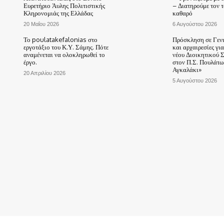
Ευρετήριο Άυλης Πολιτιστικής
– Διατηρούμε τον 
Κληρονομιάς της Ελλάδας
καθαρό
20 Μαΐου 2026
6 Αυγούστου 2026
Το poulatakefalonias στο
Πρόσκληση σε Γεν
εργοτάξιο του Κ.Υ. Σάμης. Πότε
και αρχαιρεσίες γι
αναμένεται να ολοκληρωθεί το
νέου Διοικητικού 
έργο.
στον Π.Σ. Πουλάτω
Αγκαλάκι»
20 Απριλίου 2026
5 Αυγούστου 2026