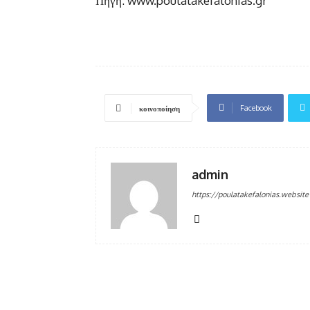
Πηγή: www.poulatakefalonias.gr
Facebook
κοινοποίηση
admin
https://poulatakefalonias.website