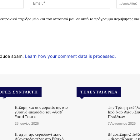
Όνομα:*
Email:*
λεκτρονικό ταχυδρομείο και τον ιστότοπό μου σε αυτό το πρόγραμμα περιήγησης για
reduce spam.
Learn how your comment data is processed.
.gr
ΟΓΈΣ ΣΥΝΤΆΚΤΗ
ΤΕΛΕΥΤΑΊΑ ΝΈΑ
Η Σάμη και οι ομορφιές της στο
Την Τρίτη η εκδήλ
χθεσινό επεισόδιο του «Akis’
Ιερό Ναό Αγίου Σπ
Food Tour»
Πουλάτων
28 Ιουνίου 2026
7 Αυγούστου 2026
Η τέχνη της κεφαλλονίτικης
Δήμος Σάμης: Ταΐζ
Αθανατοδαντέλας στο Εθνικό
– Φροντίζουμε με 