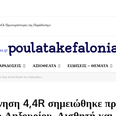
 «Οι Πρωτομάστορες της Παράδοσης»
poulatakefalonia
ΑΡΑΔΟΣΕΙΣ
ΑΞΙΟΘΕΑΤΑ
ΕΙΔΗΣΕΙΣ – ΘΕΜΑΤΑ
λίγα λεπτά δυτικά του Ληξουρίου....
νηση 4,4R σημειώθηκε πρ
υ Ληξουρίου. Αισθητή και