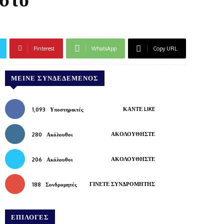
Pinterest
WhatsApp
Copy URL
ΜΕΊΝΕ ΣΥΝΔΕΔΕΜΈΝΟΣ
ΚΆΝΤΕ LIKE
1,093
Υποστηρικτές
ΑΚΟΛΟΥΘΉΣΤΕ
280
Ακόλουθοι
ΑΚΟΛΟΥΘΉΣΤΕ
206
Ακόλουθοι
ΓΊΝΕΤΕ ΣΥΝΔΡΟΜΗΤΉΣ
188
Συνδρομητές
ΕΠΙΛΟΓΕΣ