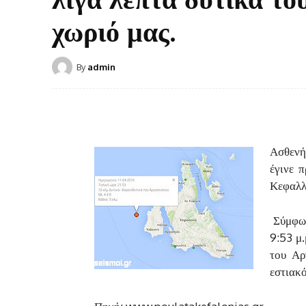
χωριό μας.
By
admin
Ασθενή
έγινε 
Κεφαλλ
Σύμφων
9:53 μ.
του Αρ
εστιακό