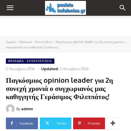
Αρχική
Πρόσωπα - Συνεντεύξεις
Παγκόσμιος opinion leader για 2η συνεχή χρονιά ο
συγχωριανός μας καθηγητής Γεράσιμος...
ΠΡΌΣΩΠΑ - ΣΥΝΕΝΤΕΎΞΕΙΣ
2 Οκτωβρίου 2016
Updated:
2 Οκτωβρίου 2016
Παγκόσμιος opinion leader για 2η
συνεχή χρονιά ο συγχωριανός μας
καθηγητής Γεράσιμος Φιλιππάτος!
By
admin
Facebook
Twitter
Pinterest