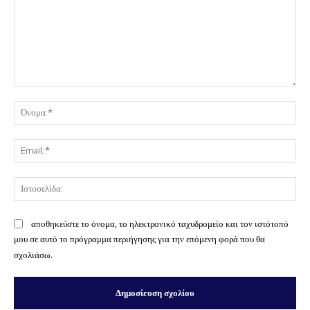
Σχόλιο:
Όν
Ema
Ισ
αποθηκεύστε το όνομα, το ηλεκτρονικό ταχυδρομείο και τον ιστότοπό
μου σε αυτό το πρόγραμμα περιήγησης για την επόμενη φορά που θα
σχολιάσω.