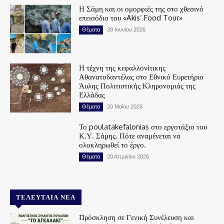
Η Σάμη και οι ομορφιές της στο χθεσινό
επεισόδιο του «Akis’ Food Tour»
Θέματα
28 Ιουνίου 2026
Η τέχνη της κεφαλλονίτικης
Αθανατοδαντέλας στο Εθνικό Ευρετήριο
Άυλης Πολιτιστικής Κληρονομιάς της
Ελλάδας
Θέματα
20 Μαΐου 2026
Το poulatakefalonias στο εργοτάξιο του
Κ.Υ. Σάμης. Πότε αναμένεται να
ολοκληρωθεί το έργο.
Θέματα
20 Απριλίου 2026
ΤΕΛΕΥΤΑΊΑ ΝΈΑ
Πρόσκληση σε Γενική Συνέλευση και