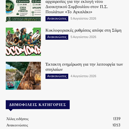
αρχαιρεσίες για την εκλογή νέου
Διοικητικού Συμβουλίου στον Π.Σ.
Πουλάτων «Το Αγκαλάκι»
Ανακοινώσεις
5 Αυγούστου 2026
Κυκλοφοριακές ρυθμίσεις απόψε στη Σάμη
Ανακοινώσεις
5 Αυγούστου 2026
Έκτακτη ενημέρωση για την λειτουργία των
σπηλαίων
Ανακοινώσεις
4 Αυγούστου 2026
ΔΗΜΟΦΙΛΕΊΣ ΚΑΤΗΓΟΡΊΕΣ
Άλλες ειδήσεις
1339
Ανακοινώσεις
1053