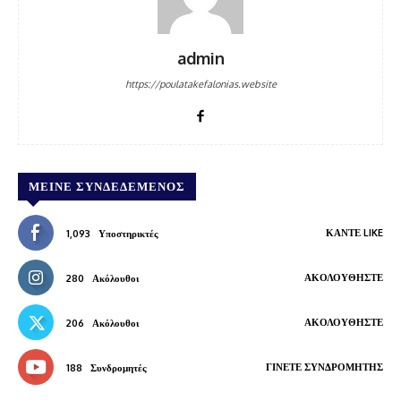
admin
https://poulatakefalonias.website
ΜΕΊΝΕ ΣΥΝΔΕΔΕΜΈΝΟΣ
ΚΆΝΤΕ LIKE
1,093
Υποστηρικτές
ΑΚΟΛΟΥΘΉΣΤΕ
280
Ακόλουθοι
ΑΚΟΛΟΥΘΉΣΤΕ
206
Ακόλουθοι
ΓΊΝΕΤΕ ΣΥΝΔΡΟΜΗΤΉΣ
188
Συνδρομητές