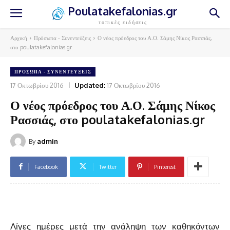
Poulatakefalonias.gr
τοπικές ειδήσεις
Αρχική
Πρόσωπα - Συνεντεύξεις
Ο νέος πρόεδρος του Α.Ο. Σάμης Νίκος Ρασσιάς,
στο poulatakefalonias.gr
ΠΡΌΣΩΠΑ - ΣΥΝΕΝΤΕΎΞΕΙΣ
17 Οκτωβρίου 2016
Updated:
17 Οκτωβρίου 2016
Ο νέος πρόεδρος του Α.Ο. Σάμης Νίκος
Ρασσιάς, στο poulatakefalonias.gr
By
admin
Facebook
Twitter
Pinterest
Λίγες ημέρες μετά την ανάληψη των καθηκόντων