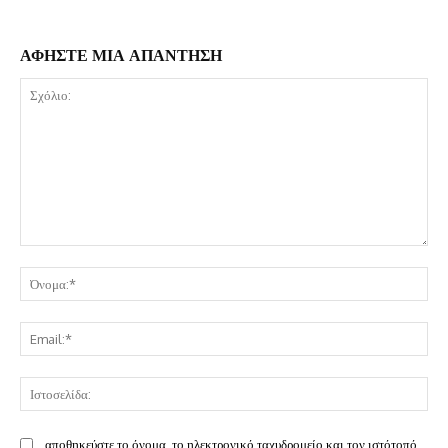
ΑΦΗΣΤΕ ΜΙΑ ΑΠΑΝΤΗΣΗ
Σχόλιο:
Όν
Ema
Ισ
αποθηκεύστε το όνομα, το ηλεκτρονικό ταχυδρομείο και τον ιστότοπό