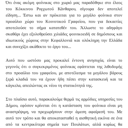
Ότι ένας ακόμη φοίνικας στο χωριό μας παραδόθηκε στο έλεος
του Κόκκινου Ρυγχωτού Κάνθαρου, σίγουρα δεν αποτελεί
είδηση… Έστω και αν πρόκειται για το μεγάλο φοίνικα στον
προαύλιο χώρο του Κοινοτικού Γραφείου, που για δεκαετίες
αποτελούσε το σήμα κατατεθέν του. Άλλωστε το αδηφάγο
σκαθάρι έχει εξολοθρεύσει χιλιάδες φοινικοειδή σε δημόσιους και
ιδιωτικούς χώρους στην Κεφαλλονιά και ολόκληρη την Ελλάδα
και συνεχίζει ακάθεκτο το έργο του…
Αυτό που ωστόσο μας προκαλεί έντονη ανησυχία, είναι το
γεγονός ότι ο συγκεκριμένος φοίνικας εφάπτεται της λιθοδομής
στο προαύλιο του γραφείου, με αποτέλεσμα τα μεγάλου βάρους
ξερά κλαδιά του να έχουν ήδη πέσει στην κατασκευή και τα
κάγκελα, απειλώντας εκ νέου τη στατικότητά της.
Στο πλαίσιο αυτό, παρακαλούμε θερμά τις αρμόδιες υπηρεσίες του
Δήμου, εφόσον κρίνεται ότι η κατάσταση του φοίνικα είναι μη
αναστρέψιμη, να προχωρήσουν στην άμεση αφαίρεσή του. Με
αυτό τον τρόπο και θα αποκατασταθεί η αισθητική εικόνα σε ένα
από τα κεντρικότερα σημεία των Πουλάτων, αλλά κυρίως θα