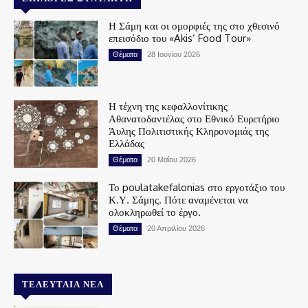
Η Σάμη και οι ομορφιές της στο χθεσινό
επεισόδιο του «Akis’ Food Tour»
Θέματα
28 Ιουνίου 2026
Η τέχνη της κεφαλλονίτικης
Αθανατοδαντέλας στο Εθνικό Ευρετήριο
Άυλης Πολιτιστικής Κληρονομιάς της
Ελλάδας
Θέματα
20 Μαΐου 2026
Το poulatakefalonias στο εργοτάξιο του
Κ.Υ. Σάμης. Πότε αναμένεται να
ολοκληρωθεί το έργο.
Θέματα
20 Απριλίου 2026
ΤΕΛΕΥΤΑΊΑ ΝΈΑ