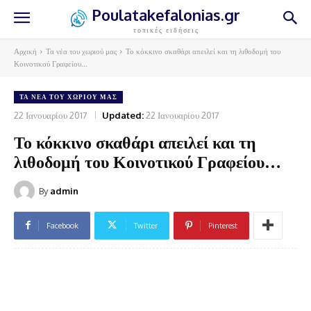
Poulatakefalonias.gr
τοπικές ειδήσεις
Αρχική
Τα νέα του χωριού μας
Το κόκκινο σκαθάρι απειλεί και τη λιθοδομή του
Κοινοτικού Γραφείου...
ΤΑ ΝΈΑ ΤΟΥ ΧΩΡΙΟΎ ΜΑΣ
22 Ιανουαρίου 2017
Updated:
22 Ιανουαρίου 2017
Το κόκκινο σκαθάρι απειλεί και τη
λιθοδομή του Κοινοτικού Γραφείου…
By
admin
Facebook
Twitter
Pinterest