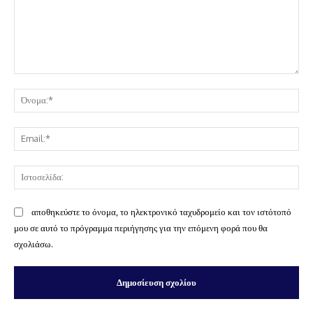
Σχόλιο:
Όν
Ema
Ισ
αποθηκεύστε το όνομα, το ηλεκτρονικό ταχυδρομείο και τον ιστότοπό
μου σε αυτό το πρόγραμμα περιήγησης για την επόμενη φορά που θα
σχολιάσω.