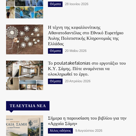
Θέματα
28 Ιουνίου 2026
Η τέχνη της κεφαλλονίτικης
Αθανατοδαντέλας στο Εθνικό Ευρετήριο
Άυλης Πολιτιστικής Κληρονομιάς της
Ελλάδας
Θέματα
20 Μαΐου 2026
Το poulatakefalonias στο εργοτάξιο του
Κ.Υ. Σάμης. Πότε αναμένεται να
ολοκληρωθεί το έργο.
Θέματα
20 Απριλίου 2026
ΤΕΛΕΥΤΑΊΑ ΝΈΑ
Σήμερα η παρουσίαση του βιβλίου για την
«Αρχαία Σάμη»
Άλλες ειδήσεις
9 Αυγούστου 2026