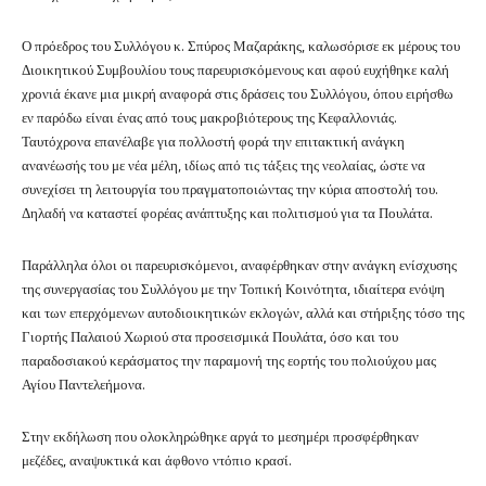
Ο πρόεδρος του Συλλόγου κ. Σπύρος Μαζαράκης, καλωσόρισε εκ μέρους του
Διοικητικού Συμβουλίου τους παρευρισκόμενους και αφού ευχήθηκε καλή
χρονιά έκανε μια μικρή αναφορά στις δράσεις του Συλλόγου, όπου ειρήσθω
εν παρόδω είναι ένας από τους μακροβιότερους της Κεφαλλονιάς.
Ταυτόχρονα επανέλαβε για πολλοστή φορά την επιτακτική ανάγκη
ανανέωσής του με νέα μέλη, ιδίως από τις τάξεις της νεολαίας, ώστε να
συνεχίσει τη λειτουργία του πραγματοποιώντας την κύρια αποστολή του.
Δηλαδή να καταστεί φορέας ανάπτυξης και πολιτισμού για τα Πουλάτα.
Παράλληλα όλοι οι παρευρισκόμενοι, αναφέρθηκαν στην ανάγκη ενίσχυσης
της συνεργασίας του Συλλόγου με την Τοπική Κοινότητα, ιδιαίτερα ενόψη
και των επερχόμενων αυτοδιοικητικών εκλογών, αλλά και στήριξης τόσο της
Γιορτής Παλαιού Χωριού στα προσεισμικά Πουλάτα, όσο και του
παραδοσιακού κεράσματος την παραμονή της εορτής του πολιούχου μας
Αγίου Παντελεήμονα.
Στην εκδήλωση που ολοκληρώθηκε αργά το μεσημέρι προσφέρθηκαν
μεζέδες, αναψυκτικά και άφθονο ντόπιο κρασί.