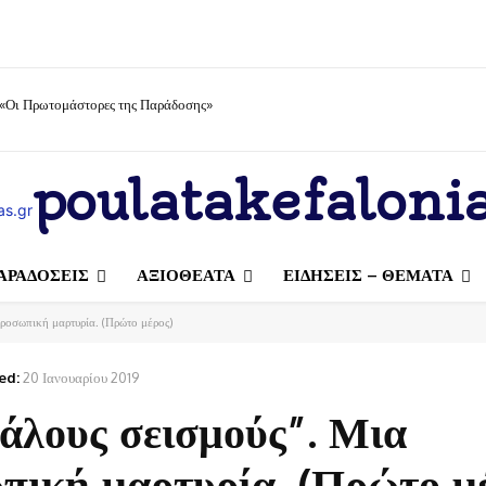
 «Οι Πρωτομάστορες της Παράδοσης»
poulatakefalonia
ΑΡΑΔΟΣΕΙΣ
ΑΞΙΟΘΕΑΤΑ
ΕΙΔΗΣΕΙΣ – ΘΕΜΑΤΑ
προσωπική μαρτυρία. (Πρώτο μέρος)
ed:
20 Ιανουαρίου 2019
γάλους σεισμούς”. Μια
πική μαρτυρία. (Πρώτο μ