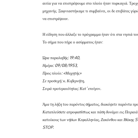
αιτία για να επιστρέψουμε στο πλοίο ήταν πυρκαγιά. Τρο
μηχανής. Ξαφνιαστήκαμε τι συμβαίνει, οι δε επιβάτες γύρ
να επιστρέψουν.
Η είδηση που άλλαξε το πρόγραμμα ήταν ότι στα νησιά του
Το σήμα που πήρε ο ασύρματος ήταν:
Ώρα παραλαβής: 19:40,
Ημέρα: 09/08/1953,
Προς πλοίο: «Μαχητής»
Σε προσοχή: κ. Κυβερνήτη,
Σειρά προτεραιότητας: Κατ’ επείγον.
Άμα τη λήξη του παρόντος σήματος, διακόψετε παρόντα πρ
Καταπλεύσατε απροφασίστως και πάση δυνάμει εις Πειραιά 
κατοίκους των νήσων Κεφαλληνίας, Ζακύνθου και Ιθάκης 
STOP.