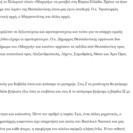
ολή το Πολεμικό πλοίο «Μαχητής» να μεταβεί στη Βόρεια Ελλάδα.
Πρέπει να ήταν
σαμε στο λιμάνι της Θεσσαλονίκης όπου μας έγινε υποδοχή. Ο κ. Υφυπουργός
τική αρχή, ο Μητροπολίτης και άλλες αρχές.
ζόταν σε δεξιοτοίχους και αριστεροτοίχους και τούτο για να υπάρχει ομαλή
εξόδου είχαμε οι αριστερότοιχοι. Ο κ. Δήμαρχος Θεσσαλονίκης οργάνωσε δυο
λήρωμα του «Μαχητή» και κατόπιν αρχίσανε τα ταξίδια από Θεσσαλονίκη προς
 και ανατολικά προς Αλεξανδρούπολη, Λήμνο, Σαμοθράκη, Θάσο και Άγιο Όρος
ολη για Καβάλα όπου και φτάσαμε το μεσημέρι. Στις 2 τα μεσάνυχτα θα φεύγαμε
άλα βγήκανε έξω όλοι οι επιβάτες και στις 6 το απόγευμα βγήκαμε η βάρδια 12 με
τητα και καλοσύνη. Πέντε τον αριθμό η παρέα. Εγώ, ένας άλλος μηχανικός, ο
ηματάρχης καφενείου είχε υπηρετήσει και αυτός στο Βασιλικό Ναυτικό και μας
ένα για κάθε άτομο, η σφυρίχτρα του πλοίου σφύριξε κλήση ένδω. Η πιο πιθανή