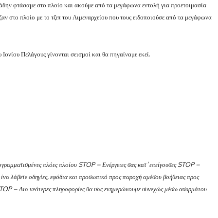
χάδην φτάσαμε στο πλοίο και ακούμε από τα μεγάφωνα εντολή για προετοιμασία
ιζαν στο πλοίο με το τζιπ του Λιμεναρχείου που τους ειδοποιούσε από τα μεγάφωνα
 Ιονίου Πελάγους γίνονται σεισμοί και θα πηγαίναμε εκεί.
ογραμματισμένες πλόες πλοίου STOP – Ενέργειες σας κατ’ επείγουσες STOP –
ίνα λάβετε οδηγίες, εφόδια και προσωπικό προς παροχή αμέσου βοήθειας προς
STOP – Δια νεότερες πληροφορίες θα σας ενημερώνουμε συνεχώς μέσω ασυρμάτου