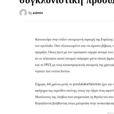
By
admin
Κατοικούμε στην πλέον σεισμογενή περιοχή της Ευρώπης κα
τον εγκέλαδο. Όσο εξοικειωμένοι και να είμαστε βέβαια,
τρομάζει. Όπως έγινε με τον πρόσφατο ισχυρό σεισμό που 
αν οι τελευταίοι αυτοί σεισμοί επέφεραν μόνο υλικές ζημί
και το 1953, με τους καταστροφικούς σεισμούς της χρονι
νησιών του νοτίου Ιονίου.
Σήμερα, 66 χρόνια μετά, το poulatakefalonias έχει την 
αφήγημα της περιόδου εκείνης, όπως την έζησε ένας αφα
Μεσότοπος της Λέσβου που υπηρετούσε τη θητεία του στο
Κεφαλλονιά βοηθώντας όπως μπορούσε στην ανακούφιση