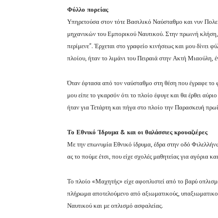
Φύλλο πορείας
Υπηρετούσα στον τότε Βασιλικό Ναύσταθμο και νυν Πολεμ
μηχανικών του Εμπορικού Ναυτικού. Στην πρωινή κλήση, 
περίμενε”. Έρχεται στο γραφείο κινήσεως και μου δίνει 
πλοίου, ήταν το λιμάνι του Πειραιά στην Ακτή Μιαούλη, 
Όταν έφτασα από τον ναύσταθμο στη θέση που έγραφε το φ
μου είπε το γκαρσόν ότι το πλοίο έφυγε και θα έρθει αύρι
ήταν για Τετάρτη και πήγα στο πλοίο την Παρασκευή πρωί
Το Εθνικό Ίδρυμα & και οι θαλάσσιες κρουαζιέρες
Με την επωνυμία Εθνικό ίδρυμα, έδρα στην οδό Φιλελλήν
ας το πούμε έτσι, που είχε σχολές μαθητείας για αγόρια κ
Το πλοίο «Μαχητής» είχε αφοπλιστεί από το βαρύ οπλισ
πλήρωμα αποτελούμενο από αξιωματικούς, υπαξιωματικού
Ναυτικού και με οπλισμό ασφαλείας.