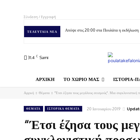
Σύνδεση / Εγγραφή
Απόψε στις 20:00 στα Πουλάτα η εκδήλωση
ΤΕΛΕΥΤΑΊΑ ΝΈΑ
C
31.4
Sami
ΑΡΧΙΚΗ
ΤΟ ΧΩΡΙΟ ΜΑΣ
ΙΣΤΟΡΙΑ-Π
Αρχική
Θέματα
"Έτσι έζησα τους μεγάλους σεισμούς". Μια συγκλονιστική 
20 Ιανουαρίου 2019
Updat
ΘΈΜΑΤΑ
ΙΣΤΟΡΙΚΆ ΘΈΜΑΤΑ
“Έτσι έζησα τους με
συγκλονιστική προσω