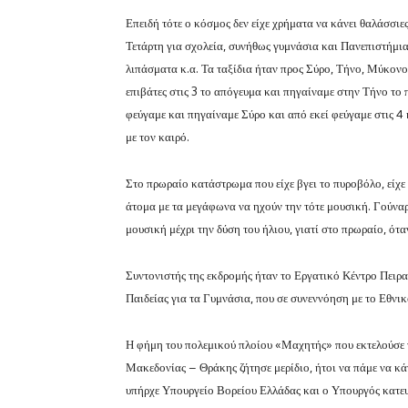
Επειδή τότε ο κόσμος δεν είχε χρήματα να κάνει θαλάσσιες
Τετάρτη για σχολεία, συνήθως γυμνάσια και Πανεπιστήμι
λιπάσματα κ.α. Τα ταξίδια ήταν προς Σύρο, Τήνο, Μύκον
επιβάτες στις 3 το απόγευμα και πηγαίναμε στην Τήνο το 
φεύγαμε και πηγαίναμε Σύρο και από εκεί φεύγαμε στις 4 
με τον καιρό.
Στο πρωραίο κατάστρωμα που είχε βγει το πυροβόλο, είχε
άτομα με τα μεγάφωνα να ηχούν την τότε μουσική. Γούναρ
μουσική μέχρι την δύση του ήλιου, γιατί στο πρωραίο, ότα
Συντονιστής της εκδρομής ήταν το Εργατικό Κέντρο Πειρα
Παιδείας για τα Γυμνάσια, που σε συνεννόηση με το Εθνικ
Η φήμη του πολεμικού πλοίου «Μαχητής» που εκτελούσε τ
Μακεδονίας – Θράκης ζήτησε μερίδιο, ήτοι να πάμε να κά
υπήρχε Υπουργείο Βορείου Ελλάδας και ο Υπουργός κατευθ