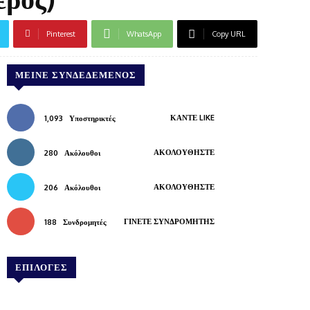
Pinterest
WhatsApp
Copy URL
ΜΕΊΝΕ ΣΥΝΔΕΔΕΜΈΝΟΣ
ΚΆΝΤΕ LIKE
1,093
Υποστηρικτές
ΑΚΟΛΟΥΘΉΣΤΕ
280
Ακόλουθοι
ΑΚΟΛΟΥΘΉΣΤΕ
206
Ακόλουθοι
ΓΊΝΕΤΕ ΣΥΝΔΡΟΜΗΤΉΣ
188
Συνδρομητές
ΕΠΙΛΟΓΕΣ