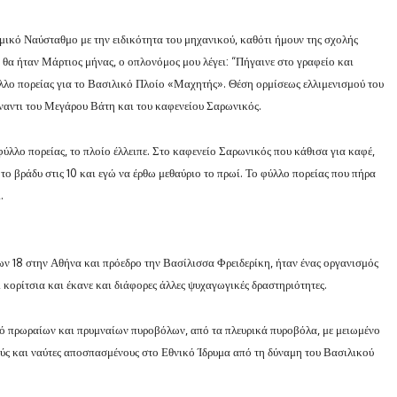
ικό Ναύσταθμο με την ειδικότητα του μηχανικού, καθότι ήμουν της σχολής
θα ήταν Μάρτιος μήνας, ο οπλονόμος μου λέγει: “Πήγαινε στο γραφείο και
φύλλο πορείας για το Βασιλικό Πλοίο «Μαχητής». Θέση ορμίσεως ελλιμενισμού του
έναντι του Μεγάρου Βάτη και του καφενείου Σαρωνικός.
ύλλο πορείας, το πλοίο έλλειπε. Στο καφενείο Σαρωνικός που κάθισα για καφέ,
ο το βράδυ στις 10 και εγώ να έρθω μεθαύριο το πρωί. Το φύλλο πορείας που πήρα
.
ων 18 στην Αθήνα και πρόεδρο την Βασίλισσα Φρειδερίκη, ήταν ένας οργανισμός
αι κορίτσια και έκανε και διάφορες άλλες ψυχαγωγικές δραστηριότητες.
μό πρωραίων και πρυμναίων πυροβόλων, από τα πλευρικά πυροβόλα, με μειωμένο
ς και ναύτες αποσπασμένους στο Εθνικό Ίδρυμα από τη δύναμη του Βασιλικού