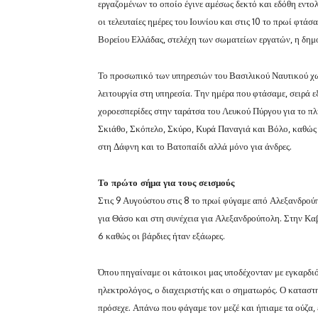
εργαζομένων το οποίο έγινε αμέσως δεκτό και εδόθη εντ
οι τελευταίες ημέρες του Ιουνίου και στις 10 το πρωί φτά
Βορείου Ελλάδας, στελέχη των σωματείων εργατών, η δημο
Το προσωπικό των υπηρεσιών του Βασιλικού Ναυτικού χωρι
λειτουργία στη υπηρεσία. Την ημέρα που φτάσαμε, σειρά 
χοροεσπερίδες στην ταράτσα του Λευκού Πύργου για το π
Σκιάθο, Σκόπελο, Σκύρο, Κυρά Παναγιά και Βόλο, καθώς
στη Δάφνη και το Βατοπαίδι αλλά μόνο για άνδρες.
Το πρώτο σήμα για τους σεισμούς
Στις 9 Αυγούστου στις 8 το πρωί φύγαμε από Αλεξανδρούπ
για Θάσο και στη συνέχεια για Αλεξανδρούπολη. Στην Καβ
6 καθώς οι βάρδιες ήταν εξάωρες.
Όπου πηγαίναμε οι κάτοικοι μας υποδέχονταν με εγκαρδιό
ηλεκτρολόγος, ο διαχειριστής και ο σηματωρός. Ο καταστ
πρόσεχε. Απάνω που φάγαμε τον μεζέ και ήπιαμε τα ούζα, 