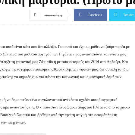
Facebook
Twitter
κοινοποίηση
ι αυτό είναι κάτι που δεν αλλάζει. Για αυτό και έχουμε μάθει να ζούμε παρέα με
 το ξύπνημα του μυθικού αρχηγού των Γιγάντων μας αναστατώνει και ενίοτε μας
έπληξε τη γειτονική μας Ζάκυνθο ή με τους σεισμούς του 2014 στο Ληξούρι. Και
ες λόγω της ισχυρής αντισεισμικής θωράκισης των νησιών μας, δεν συνέβη το ίδιο
άς εκείνης να σημαδεύουν για πάντα την κοινωνική και οικονομική δομή των
τιμή να δημοσιεύσει ένα συγκλονιστικό ανέκδοτο σχεδόν αυτοβιογραφικό
νής πρωταγωνιστής της. Ο κ. Κωνσταντίνος Σαραντίδης του Πλάτωνα από το χωριό
 Βασιλικό Ναυτικό και βρέθηκε από την πρώτη στιγμή στη σεισμόπληκτη
 των πληγέντων.