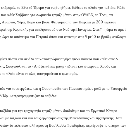
 εκδρομές, το Εθνικό Ίδρυμα για να βοηθήσει, διέθεσε το πλοίο για ταξίδια. Kάθε
α και κάθε Σάββατο για σωματεία εργαζομένων στην ΟΥΛΕΝ, το Τραμ, τα
ο, Αμοργός Ύδρα, Πόρο και βάλε. Φεύγαμε από τον Πειραιά με 200 περίπου
πρωί της Κυριακής για εκκλησιασμό στο Ναό της Παναγίας. Στις 11 η ώρα το πρωί
η ώρα το απόγευμα για Πειραιά όπου και φτάναμε στις 9 με 10 το βράδυ, ανάλογα
 γίνει πίστα και σε όλα τα καταστρώματα γύρω γύρω πάγκοι που κάθονταν 6
ης, Σουγιούλ και το «Απόψε κάνεις μπαμ» έδιναν και έπαιρναν. Χορός και
ν το πλοίο είναι εν πλω, απαγορεύεται ο φωτισμός.
ιώς για τους εργάτες, και η Ομοσπονδία των Πανεπιστημίων μαζί με το Υπουργείο
ό Ίδρυμα προγραμμάτιζαν τα ταξίδια.
αξίδια για την ψυχαγωγία εργαζομένων διαδόθηκε και το Εργατικό Κέντρο
νουμε ταξίδια και για τους εργαζόμενους της Μακεδονίας και της Θράκης. Τότε
είαν έστειλε επιστολή προς τη Βασίλισσα Φρειδερίκη, περιέγραψε το αίτημα των