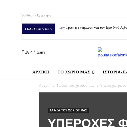
Σύνδεση / Εγγραφή
Την Τρίτη η εκδήλωση για τον Ιερό Ναό Αγ
ΤΕΛΕΥΤΑΊΑ ΝΈΑ
C
28.4
Sami
ΑΡΧΙΚΗ
ΤΟ ΧΩΡΙΟ ΜΑΣ
ΙΣΤΟΡΙΑ-Π
Αρχική
Τα νέα του χωριού μας
Υπέροχες φωτογ
ΤΑ ΝΈΑ ΤΟΥ ΧΩΡΙΟΎ ΜΑΣ
ΥΠΈΡΟΧΕΣ Φ