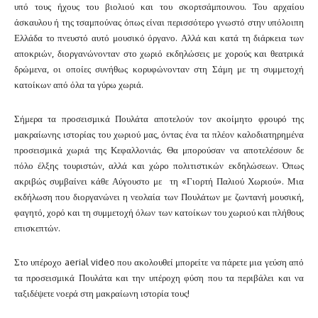
υπό τους ήχους του βιολιού και του σκορτσάμπουνου. Του αρχαίου
άσκαυλου ή της τσαμπούνας όπως είναι περισσότερο γνωστό στην υπόλοιπη
Ελλάδα το πνευστό αυτό μουσικό όργανο. Αλλά και κατά τη διάρκεια των
αποκριών, διοργανώνονταν στο χωριό εκδηλώσεις με χορούς και θεατρικά
δρώμενα, οι οποίες συνήθως κορυφώνονταν στη Σάμη με τη συμμετοχή
κατοίκων από όλα τα γύρω χωριά.
Σήμερα τα προσεισμικά Πουλάτα αποτελούν τον ακοίμητο φρουρό της
μακραίωνης ιστορίας του χωριού μας, όντας ένα τα πλέον καλοδιατηρημένα
προσεισμικά χωριά της Κεφαλλονιάς. Θα μπορούσαν να αποτελέσουν δε
πόλο έλξης τουριστών, αλλά και χώρο πολιτιστικών εκδηλώσεων. Όπως
ακριβώς συμβαίνει κάθε Αύγουστο με τη «Γιορτή Παλιού Χωριού». Μια
εκδήλωση που διοργανώνει η νεολαία των Πουλάτων με ζωντανή μουσική,
φαγητό, χορό και τη συμμετοχή όλων των κατοίκων του χωριού και πλήθους
επισκεπτών.
Στο υπέροχο aerial video που ακολουθεί μπορείτε να πάρετε μια γεύση από
τα προσεισμικά Πουλάτα και την υπέροχη φύση που τα περιβάλει και να
ταξιδέψετε νοερά στη μακραίωνη ιστορία τους!