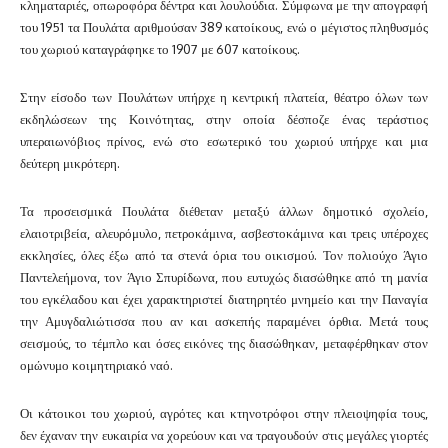
κληματαριές, οπωροφόρα δέντρα και λουλούδια. Σύμφωνα με την απογραφή
του 1951 τα Πουλάτα αριθμούσαν 389 κατοίκους, ενώ ο μέγιστος πληθυσμός
του χωριού καταγράφηκε το 1907 με 607 κατοίκους.
Στην είσοδο των Πουλάτων υπήρχε η κεντρική πλατεία, θέατρο όλων των
εκδηλώσεων της Κοινότητας, στην οποία δέσποζε ένας τεράστιος
υπεραιωνόβιος πρίνος, ενώ στο εσωτερικό του χωριού υπήρχε και μια
δεύτερη μικρότερη.
Τα προσεισμικά Πουλάτα διέθεταν μεταξύ άλλων δημοτικό σχολείο,
ελαιοτριβεία, αλευρόμυλο, πετροκάμινα, ασβεστοκάμινα και τρεις υπέροχες
εκκλησίες, όλες έξω από τα στενά όρια του οικισμού. Τον πολιούχο Άγιο
Παντελεήμονα, τον Άγιο Σπυρίδωνα, που ευτυχώς διασώθηκε από τη μανία
του εγκέλαδου και έχει χαρακτηριστεί διατηρητέο μνημείο και την Παναγία
την Αμυγδαλιώτισσα που αν και ασκεπής παραμένει όρθια. Μετά τους
σεισμούς, το τέμπλο και όσες εικόνες της διασώθηκαν, μεταφέρθηκαν στον
ομώνυμο κοιμητηριακό ναό.
Οι κάτοικοι του χωριού, αγρότες και κτηνοτρόφοι στην πλειοψηφία τους,
δεν έχαναν την ευκαιρία να χορεύουν και να τραγουδούν στις μεγάλες γιορτές