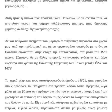
Πανέμορφες εκκλησιές με ξυλόγλυπτα τέμπλα και θρησκευτικά κειμήλια
μεγάλης αξίας…
Αυτή ήταν η εικόνα των προσεισμικών Πουλάτων με τα ερείπιά τους να
αποτελούν ακόμη και σήμερα αδιάψευστους μάρτυρες μιας όμορφης,
χαμένης, αλλά όχι λησμονημένης εποχής.
Αν και υπάρχουν ευρήματα που μαρτυρούν ανθρώπινη παρουσία στο χωριό
μας από την προϊστορική εποχή, ως οργανωμένος οικισμός με το όνομα
Πουλάτα συναντάται στην εποχή της Ενετοκρατίας, στα μέσα του 16ου
αιώνα. Σύμφωνα δε με άλλες ιστορικές καταγραφές, ενδέχεται και λίγο
νωρίτερα στα χρόνια της Παλατινής Ηγεμονίας των Τόκων μεταξύ 1357 και
1479.
Το χωριό μέχρι και τους καταστροφικούς σεισμούς του 1953, ήταν χτισμένο
στους πρόποδες του πνιγμένου στο πράσινο λόφου Κάτω Φρεμούδα, λίγα
μόλις μέτρα βόρεια των πρώτων σπιτιών του σημερινού οικισμού και ήταν
χωρισμένο σε γειτονιές που έφεραν τιμής ένεκεν το όνομα των οικογενειών
που ζούσαν σε αυτές. Είχε στενά πλακόστρωτα ασβεστωμένα καντούνια με
πέτρινα, κυρίως δίπατα, κεραμοσκεπή σπίτια με μικρές αυλές γεμάτες