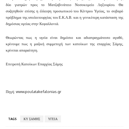
δύο γιατρών προς το Ματζαβινάτειο Νοσοκομείο Ληξουρίου. Θα
συζητηθούν επίσης η έλλειψη προσωπικού του Κέντρου Υγείας, το σοβαρό
πρόβλημα της υπολειτουργίας του Ε.Κ.Α.Β. και η γενικότερη κατάσταση της
δημόσιας υγείας στην Κεφαλλονιά.
Θεωρώντας πως η υγεία είναι δημόσιο και αδιαπραγμάτευτο αγαθό,
κρίνουμε πως η μαζική συμμετοχή των κατοίκων της επαρχίας Σάμης,
κρίνεται απαραίτητη.
Επιτροπή Κατοίκων Επαρχίας Σάμης
Πηγή: www.poulatakefalonias.gr
TAGS
ΚΥ ΣΑΜΗΣ
ΥΓΕΙΑ