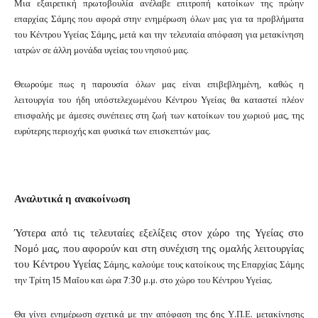
Μια εξαιρετική πρωτοβουλία ανέλαβε επιτροπή κατοίκων της πρώην
επαρχίας Σάμης που αφορά στην ενημέρωση όλων μας για τα προβλήματα
του Κέντρου Υγείας Σάμης, μετά και την τελευταία απόφαση για μετακίνηση
ιατρών σε άλλη μονάδα υγείας του νησιού μας.
Θεωρούμε πως η παρουσία όλων μας είναι επιβεβλημένη, καθώς η
λειτουργία του ήδη υπόστελεχωμένου Κέντρου Υγείας θα καταστεί πλέον
επισφαλής με άμεσες συνέπειες στη ζωή των κατοίκων του χωριού μας, της
ευρύτερης περιοχής και φυσικά των επισκεπτών μας.
Αναλυτικά η ανακοίνωση
Ύστερα από τις τελευταίες εξελίξεις στον χώρο της Υγείας στο
Νομό μας, που αφορούν και στη συνέχιση της ομαλής λειτουργίας
του Κέντρου Υγείας
Σάμης, καλούμε τους κατοίκους της Επαρχίας Σάμης
την Τρίτη 15 Μαΐου και ώρα 7:30 μ.μ. στο χώρο του Κέντρου Υγείας.
Θα γίνει ενημέρωση σχετικά με την απόφαση της 6ης Υ.Π.Ε.
μετακίνησης