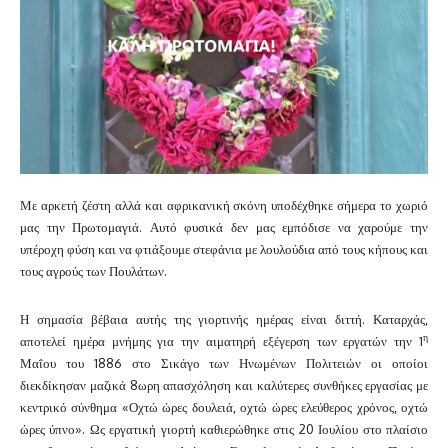
Με αρκετή ζέστη αλλά και αφρικανική σκόνη υποδέχθηκε σήμερα το χωριό
μας την Πρωτομαγιά. Αυτό φυσικά δεν μας εμπόδισε να χαρούμε την
υπέροχη φύση και να φτιάξουμε στεφάνια με λουλούδια από τους κήπους και
τους αγρούς των Πουλάτων.
Η σημασία βέβαια αυτής της γιορτινής ημέρας είναι διττή.
Καταρχάς,
η
αποτελεί ημέρα μνήμης για την αιματηρή εξέγερση των εργατών την 1
Μαΐου του 1886 στο Σικάγο των Ηνωμένων Πολιτειών οι οποίοι
διεκδίκησαν μαζικά 8ωρη απασχόληση και καλύτερες συνθήκες εργασίας με
κεντρικό σύνθημα «Οχτώ ώρες δουλειά, οχτώ ώρες ελεύθερος χρόνος, οχτώ
ώρες ύπνο». Ως εργατική γιορτή καθιερώθηκε στις 20 Ιουλίου στο πλαίσιο