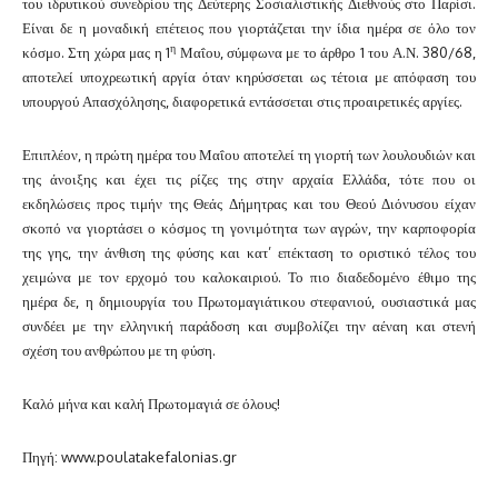
του ιδρυτικού συνεδρίου της Δεύτερης Σοσιαλιστικής Διεθνούς στο Παρίσι.
Είναι δε η μοναδική επέτειος που γιορτάζεται την ίδια ημέρα σε όλο τον
η
κόσμο. Στη χώρα μας η 1
Μαΐου, σύμφωνα με το άρθρο 1 του Α.Ν. 380/68,
αποτελεί υποχρεωτική αργία όταν κηρύσσεται ως τέτοια με απόφαση του
υπουργού Απασχόλησης, διαφορετικά εντάσσεται στις προαιρετικές αργίες.
Επιπλέον, η πρώτη ημέρα του Μαΐου αποτελεί τη γιορτή των λουλουδιών και
της άνοιξης και έχει τις ρίζες της στην αρχαία Ελλάδα, τότε που οι
εκδηλώσεις προς τιμήν της Θεάς Δήμητρας και του Θεού Διόνυσου είχαν
σκοπό να γιορτάσει ο κόσμος τη γονιμότητα των αγρών, την καρποφορία
της γης, την άνθιση της φύσης και κατ’ επέκταση το οριστικό τέλος του
χειμώνα με τον ερχομό του καλοκαιριού. Το πιο διαδεδομένο έθιμο της
ημέρα δε, η δημιουργία του Πρωτομαγιάτικου στεφανιού, ουσιαστικά μας
συνδέει με την ελληνική παράδοση και συμβολίζει την αέναη και στενή
σχέση του ανθρώπου με τη φύση.
Καλό μήνα και καλή Πρωτομαγιά σε όλους!
Πηγή: www.poulatakefalonias.gr