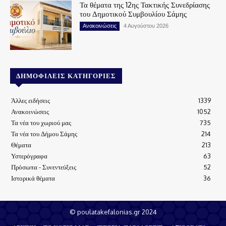
Τα θέματα της 12ης Τακτικής Συνεδρίασης
του Δημοτικού Συμβουλίου Σάμης
Ανακοινώσεις
4 Αυγούστου 2026
ΔΗΜΟΦΙΛΕΊΣ ΚΑΤΗΓΟΡΊΕΣ
Άλλες ειδήσεις
1339
Ανακοινώσεις
1052
Τα νέα του χωριού μας
735
Τα νέα του Δήμου Σάμης
214
Θέματα
213
Υστερόγραφα
63
Πρόσωπα - Συνεντεύξεις
52
Ιστορικά θέματα
36
© poulatakefalonias.gr 2024