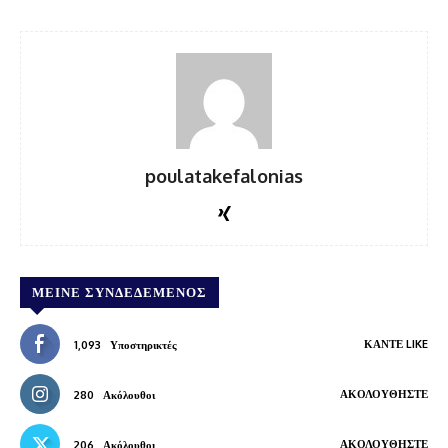
poulatakefalonias
ΜΕΊΝΕ ΣΥΝΔΕΔΕΜΈΝΟΣ
ΚΆΝΤΕ LIKE
1,093
Υποστηρικτές
ΑΚΟΛΟΥΘΉΣΤΕ
280
Ακόλουθοι
ΑΚΟΛΟΥΘΉΣΤΕ
206
Ακόλουθοι