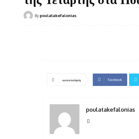
By
poulatakefalonias
Facebook
κοινοποίηση
poulatakefalonias