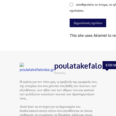
αποθηκεύστε το όνομα, το η
σχολιάσω.
This site uses Akismet to 
poulatakefalonias
ΕΠΙΛ
Σκοπός
Η αγάπη για τον τόπο μας, η προβολή της ομορφιάς του,
της ιστορίας του που χάνεται στα βάθη των αιώνων, των
αξιοθέατων, των ηθών και των εθίμων του και φυσικά
των φιλόξενων κατοίκων του και των δραστηριοτήτων
τους…
Αυτά ήταν τα κίνητρα για τη δημιουργία του
διαδικτυακού αυτού τόπου που απευθύνεται σε όσους
επιθυμούν να γνωρίσουν τα Πουλάτα, αλλά και στους