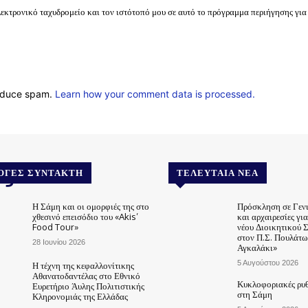
λεκτρονικό ταχυδρομείο και τον ιστότοπό μου σε αυτό το πρόγραμμα περιήγησης για
reduce spam.
Learn how your comment data is processed.
.gr
ΟΓΈΣ ΣΥΝΤΆΚΤΗ
ΤΕΛΕΥΤΑΊΑ ΝΈΑ
Η Σάμη και οι ομορφιές της στο
Πρόσκληση σε Γεν
χθεσινό επεισόδιο του «Akis’
και αρχαιρεσίες γι
Food Tour»
νέου Διοικητικού 
στον Π.Σ. Πουλάτω
28 Ιουνίου 2026
Αγκαλάκι»
5 Αυγούστου 2026
Η τέχνη της κεφαλλονίτικης
Αθανατοδαντέλας στο Εθνικό
Κυκλοφοριακές ρυθ
Ευρετήριο Άυλης Πολιτιστικής
στη Σάμη
Κληρονομιάς της Ελλάδας