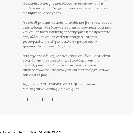
Πουλιάδες όπου γης που θέλουν να αισθάνονται ότι
βρίσκονται κοντά στο χωριό τους, όσο μακριά και αν οι
συνθήκες τους οδήγησαν…
Ακολουθήστε μας σε αυτό το ταξίδι και βοηθήστε μας να
βελτιωθούμε. Μη διστάσετε να επικοινωνήσετε μαζί μας
και να μας καταθέσετε τις παρατηρήσεις ή τις προτάσεις
σας, αλλά και να μας στείλετε στοιχεία, ιστορίες,
φωτογραφίες ή οτιδήποτε άλλο θα μπορούσε να
εμπλουτίσει τη θεματολογία μας…
Από την πλευρά μας, υποσχόμαστε να κάνουμε ότι είναι
δυνατόν για την προβολή των Πουλάτων, για την
ανάδειξη των προβλημάτων τους, αλλά και των
επιχειρήσεων, των παραγωγών και των επαγγελματιών
του χωριού μας…
Ας γίνει το poulatakefalonias.gr ένας ανοικτός
δίαυλος επικοινωνίας για όλους μας.
© poulatakefalonias.gr 2024
gtag('config', 'UA-67453901-1');