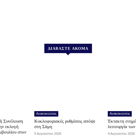
ΔΙΑΒΑΣΤΕ ΑΚΟΜΑ
Ανακοινώσεις
Ανακοινώσεις
ή Συνέλευση
Κυκλοφοριακές ρυθμίσεις απόψε
Έκτακτη ενημέ
την εκλογή
στη Σάμη
λειτουργία τω
μβουλίου στον
5 Αυγούστου 2026
4 Αυγούστου 2026