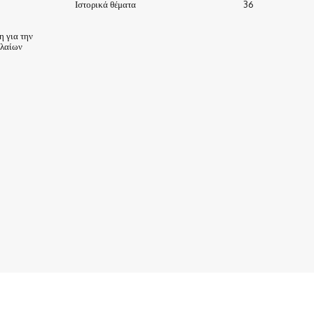
Ιστορικά θέματα
36
 για την
ηλαίων
ΙΣΤΟΡΙΑ-ΠΑΡΑΔΟΣΕΙΣ
ΑΞΙΟΘΕΑΤΑ
ΕΙΔΗΣΕΙΣ – ΘΕΜΑΤΑ
ΠΡΟΣΩΠΑ
ΕΠΙΧΕΙΡΗΣΕΙΣ
ΑΡΧΕΙΟ