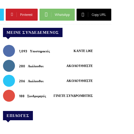
Pinterest
WhatsApp
Copy URL
ΜΕΊΝΕ ΣΥΝΔΕΔΕΜΈΝΟΣ
ΚΆΝΤΕ LIKE
1,093
Υποστηρικτές
ΑΚΟΛΟΥΘΉΣΤΕ
280
Ακόλουθοι
ΑΚΟΛΟΥΘΉΣΤΕ
206
Ακόλουθοι
ΓΊΝΕΤΕ ΣΥΝΔΡΟΜΗΤΉΣ
188
Συνδρομητές
ΕΠΙΛΟΓΕΣ