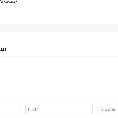
Αγκαλάκι»
ΗΣΗ
Όνομα:*
Email:*