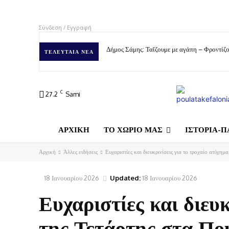
Σύνδεση / Εγγραφή
Δήμος Σάμης: Ταΐζουμε με αγάπη – Φροντίζο
ΤΕΛΕΥΤΑΊΑ ΝΈΑ
C
27.2
Sami
ΑΡΧΙΚΗ
ΤΟ ΧΩΡΙΟ ΜΑΣ
ΙΣΤΟΡΙΑ-Π
Αρχική
Άλλες ειδήσεις
Ευχαριστίες και διευκρινίσεις για το τροχαίο ατύχημ
18 Ιανουαρίου 2026
Updated:
18 Ιανουαρίου 2026
Ευχαριστίες και διευκ
της Τετάρτης στα Πο