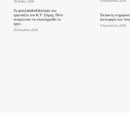
5 Αυγούστου 2026
20 Μαΐου 2026
Το poulatakefalonias στο
εργοτάξιο του Κ.Υ. Σάμης. Πότε
Έκτακτη ενημέρωση
αναμένεται να ολοκληρωθεί το
λειτουργία των σπ
έργο.
4 Αυγούστου 2026
20 Απριλίου 2026
ΑΡΧΙΚΗ
ΤΟ ΧΩΡΙΟ ΜΑΣ