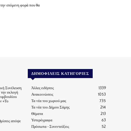
 την επόμενη φορά που θα
ΔΗΜΟΦΙΛΕΊΣ ΚΑΤΗΓΟΡΊΕΣ
ική Συνέλευση
Άλλες ειδήσεις
1339
α την εκλογή
Ανακοινώσεις
1053
Συμβουλίου
Τα νέα του χωριού μας
735
ν «Το
Τα νέα του Δήμου Σάμης
214
Θέματα
213
Υστερόγραφα
63
μίσεις απόψε
Πρόσωπα - Συνεντεύξεις
52