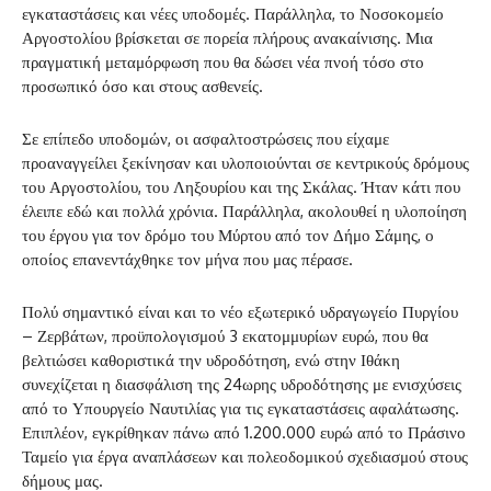
εγκαταστάσεις και νέες υποδομές. Παράλληλα, το Νοσοκομείο
Αργοστολίου βρίσκεται σε πορεία πλήρους ανακαίνισης. Μια
πραγματική μεταμόρφωση που θα δώσει νέα πνοή τόσο στο
προσωπικό όσο και στους ασθενείς.
Σε επίπεδο υποδομών, οι ασφαλτοστρώσεις που είχαμε
προαναγγείλει ξεκίνησαν και υλοποιούνται σε κεντρικούς δρόμους
του Αργοστολίου, του Ληξουρίου και της Σκάλας. Ήταν κάτι που
έλειπε εδώ και πολλά χρόνια. Παράλληλα, ακολουθεί η υλοποίηση
του έργου για τον δρόμο του Μύρτου από τον Δήμο Σάμης, ο
οποίος επανεντάχθηκε τον μήνα που μας πέρασε.
Πολύ σημαντικό είναι και το νέο εξωτερικό υδραγωγείο Πυργίου
– Ζερβάτων, προϋπολογισμού 3 εκατομμυρίων ευρώ, που θα
βελτιώσει καθοριστικά την υδροδότηση, ενώ στην Ιθάκη
συνεχίζεται η διασφάλιση της 24ωρης υδροδότησης με ενισχύσεις
από το Υπουργείο Ναυτιλίας για τις εγκαταστάσεις αφαλάτωσης.
Επιπλέον, εγκρίθηκαν πάνω από 1.200.000 ευρώ από το Πράσινο
Ταμείο για έργα αναπλάσεων και πολεοδομικού σχεδιασμού στους
δήμους μας.