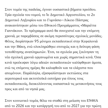
Στον τομέα της παιδείας, έγιναν ουσιαστικά βήματα προόδου.
Τρία σχολεία του νομού, το 1ο Δημοτικό Αργοστολίου, το 2ο
Δημοτικό Ληξουρίου και το Γυμνάσιο–Λύκειο Πάστρας
ανακαινίστηκαν μέσω του Εθνικού Προγράμματος «Μαριέττα
Γιαννάκου». Το πρόγραμμα αυτό θα συνεχιστεί και την επόμενη
χρονιά, με παρεμβάσεις σε ακόμη περισσότερες σχολικές μονάδες.
Φέτος, διορίστηκαν 95 μόνιμοι εκπαιδευτικοί στην Κεφαλονιά
και την Ιθάκη, ενώ ολοκληρώθηκε επιτυχώς και η δεύτερη φάση
τοποθέτησης αναπληρωτών. Έτσι, τα σχολεία μας ξεκίνησαν τη
νέα σχολική χρονιά οργανωμένα και χωρίς σημαντικά κενά. Όσα
κενά προέκυψαν λόγω αδειών εκπαιδευτικών καλύφθηκαν άμεσα,
ενώ τις επόμενες ημέρες θα καλυφθούν και τα ελάχιστα που
απομένουν. Παράλληλα, εξασφαλίστηκαν εκπτώσεις στα
αεροπορικά και ακτοπλοϊκά εισιτήρια για όλους τους
εκπαιδευτικούς, διευκολύνοντας ουσιαστικά τις μετακινήσεις τους
προς και από τα νησιά μας.
Στον κοινωνικό τομέα, θέλω να σταθώ στη μείωση του ΕΝΦΙΑ
από το 2026 και την κατάργησή του από το 2027 για την πρώτη