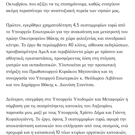
Οκτωβρίου, που αξίζει να τις επισημάνουμε, καθώς ενισχύουν
ακόμη περισσότερο την αναπτυξιακή πορεία των νησιών μας.
Πρώτον, εγκρίθηκε χρηματοδότηση 4,5 εκατομμυρίων ευρώ από
το Υπουργείο Εσωτερικών για την ανακαίνιση και μετατροπή του
πρώην Οικοτροφείου Ιθάκης σε χώρο φιλοξενίας και συνεδριακό
κέντρο. Το έργο θα περιλαμβάνει 40 κλίνες, αίθουσα εκδηλώσεων,
προσβασιμότητα ΑμεΑ και περιβάλλοντα χώρο με πράσινο και
αθλητικές εγκαταστάσεις, προσφέροντας λύση στη στέγαση
γιατρών και εκπαιδευτικών. Υλοποιείται με την προσωπική
στήριξη του Πρωθυπουργού Κυριάκου Μητσοτάκη και τη
συνεργασία του Υπουργού Εσωτερικών κ. Θεόδωρου Λιβάνιου
και του Δημάρχου Ιθάκης κ. Διονύση Στανίτσα.
Δεύτερον, υπεγράφη στο Υπουργείο Υποδομών και Μεταφορών η
σύμβαση για τις σεισμόπληκτες κατοικίες του Ληξουρίου,
παρουσία μου, μαζί με τους Υπουργούς Χρίστο Δήμα και Γιάννη
Κεφαλογιάννη. Το έργο, ύψους 3 εκατομμυρίων ευρώ, αφορά την
αποκατάσταση κατοικιών που επλήγησαν από τους σεισμούς, ενώ
προχωρά και η κατασκευή 10 νέων κτιρίων εργατικών κατοικιών,