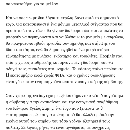
παρακαταθήκη για το μέλλον.
Και να σας πω με δυο λόγια τι περιλαμβάνει αυτό το σημαντικό
έργο. Θα κατασκευαστεί ένα μόνιμο μεταλλικό στέγαστρο που θα
προστατεύει τον τάφο, θα γίνουν διάδρομοι ώστε οι επισκέπτες να
μπορούν να περιηγούνται και να βλέπουν το μνημείο με ασφάλεια,
θα πραγματοποιηθούν εργασίες συντήρησης και στήριξης του
ίδιου του τάφου, ενώ θα δημιουργηθεί κι ένα μικρό κτήριο
εξυπηρέτησης με φυλάκιο, εκδοτήριο και τουαλέτες. Προβλέπεται
επίσης χώρος στάθμευσης και οργανωμένη διαδρομή που θα
οδηγεί τους επισκέπτες στο μνημείο. Το κόστος φτάνει περίπου το
1,1 εκατομμύριο ευρώ χωρίς ΦΠΑ, και ο χρόνος ολοκλήρωσης
είναι γύρω στον ενάμιση χρόνο από την υπογραφή της σύμβασης.
Στον χώρο της υγείας, έχουμε εξίσου σημαντικά νέα. Υπογράφηκε
η σύμβαση για την ανακαίνιση και την ενεργειακή αναβάθμιση
του Κέντρου Υγείας Σάμης, ένα έργο που ξεπερνά τα 3
εκατομμύρια ευρώ και για πρώτη φορά θα αλλάξει ριζικά την
εικόνα αυτού του κτιρίου που τόσα χρόνια εξυπηρετεί τους
πολίτες. Σε λίγους μήνες θα είναι αγνώριστο, με σύγχρονες