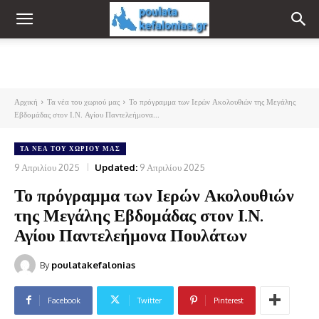
Αρχική
Τα νέα του χωριού μας
Το πρόγραμμα των Ιερών Ακολουθιών της Μεγάλης
Εβδομάδας στον Ι.Ν. Αγίου Παντελεήμονα...
ΤΑ ΝΈΑ ΤΟΥ ΧΩΡΙΟΎ ΜΑΣ
9 Απριλίου 2025
Updated:
9 Απριλίου 2025
Το πρόγραμμα των Ιερών Ακολουθιών
της Μεγάλης Εβδομάδας στον Ι.Ν.
Αγίου Παντελεήμονα Πουλάτων
By
poulatakefalonias
Facebook
Twitter
Pinterest