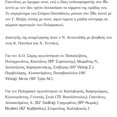
Γιαννάτος με όμορφο σουτ, ενώ ο ίδιος ποδοσφαιριστής στο 41ο
λεπτό με τον ίδιο τρόπο διπλασίασε τα τέρματα της ομάδας του.
Το συγκρότημα του Σπύρου Παπαδάτου, μείωσε στο 58ο λεπτό με
τον Γ. Βεϊζαϊ, επίσης με σουτ, αφού πρώτα η μπάλα κόντραρε σε
σώματα αμυντικών του Πυλαριακού.
Διαιτητής της αναμέτρησης ήταν ο Ν. Αντωνιάδης με βοηθούς του
τους Κ. Πατσίκα και Χ. Τοττάκη.
Για τον Α.Ο. Σάμης αγωνίστηκαν οι: Παπαλεξάτος,
Πολυχρονάτος, Καππάτος (89′ Στρατιώτης), Μωραΐτης Ν.,
Δελαπόρτας, Καραγιαννάκης, Στάβερης (60′ Veizaj Z.),
Περιβολάρης, Αλυσανδράτος, Παπαβασιλείου (46′
Veizaj), Μετάι (46′ Τρίφι Μ.).
Για τον Πυλαριακό αγωνίστηκαν οι: Καλλιβωκάς, Καψογιώργος,
Κλειτογιάννης, Γονατάς, Σινάι (70′ Βασιλόπουλος), Γιαννάτος,
Αλυσανδράτος Α. (82′ Sadiraj), Γρηγοράτος (89′ Θωμάς),
Noakes (82′ Καββαδίας), Σταμούλης, Καλλιβωκάς Γ.