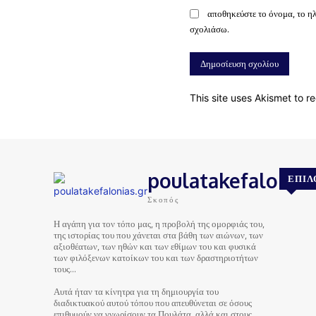
αποθηκεύστε το όνομα, το η
σχολιάσω.
This site uses Akismet to 
poulatakefalonias
ΕΠΙΛ
Σκοπός
Η αγάπη για τον τόπο μας, η προβολή της ομορφιάς του,
της ιστορίας του που χάνεται στα βάθη των αιώνων, των
αξιοθέατων, των ηθών και των εθίμων του και φυσικά
των φιλόξενων κατοίκων του και των δραστηριοτήτων
τους…
Αυτά ήταν τα κίνητρα για τη δημιουργία του
διαδικτυακού αυτού τόπου που απευθύνεται σε όσους
επιθυμούν να γνωρίσουν τα Πουλάτα, αλλά και στους