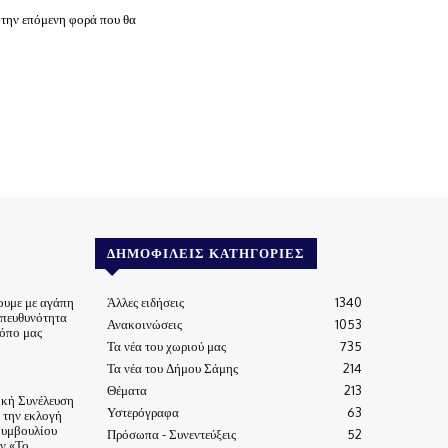
 την επόμενη φορά που θα
ΔΗΜΟΦΙΛΕΊΣ ΚΑΤΗΓΟΡΊΕΣ
ουμε με αγάπη
Άλλες ειδήσεις
1340
υπευθυνότητα
Ανακοινώσεις
1053
τόπο μας
Τα νέα του χωριού μας
735
Τα νέα του Δήμου Σάμης
214
Θέματα
213
ική Συνέλευση
Υστερόγραφα
63
α την εκλογή
Συμβουλίου
Πρόσωπα - Συνεντεύξεις
52
ν «Το