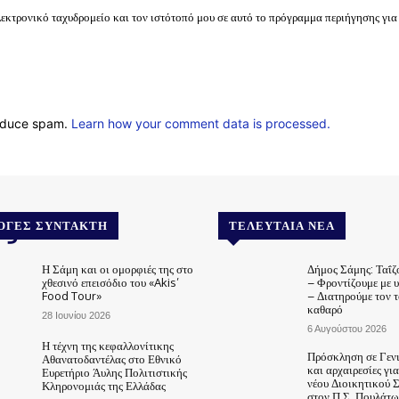
λεκτρονικό ταχυδρομείο και τον ιστότοπό μου σε αυτό το πρόγραμμα περιήγησης για
reduce spam.
Learn how your comment data is processed.
.gr
ΟΓΈΣ ΣΥΝΤΆΚΤΗ
ΤΕΛΕΥΤΑΊΑ ΝΈΑ
Η Σάμη και οι ομορφιές της στο
Δήμος Σάμης: Ταΐζ
χθεσινό επεισόδιο του «Akis’
– Φροντίζουμε με 
Food Tour»
– Διατηρούμε τον 
καθαρό
28 Ιουνίου 2026
6 Αυγούστου 2026
Η τέχνη της κεφαλλονίτικης
Πρόσκληση σε Γεν
Αθανατοδαντέλας στο Εθνικό
και αρχαιρεσίες γι
Ευρετήριο Άυλης Πολιτιστικής
νέου Διοικητικού 
Κληρονομιάς της Ελλάδας
στον Π.Σ. Πουλάτω