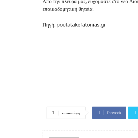
Από την πλευρά μας, ευχόμαστε στο νέο Διο
εποικοδομητική θητεία.
Πηγή: poulatakefalonias.gr
Facebook
κοινοποίηση