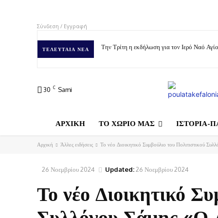
Σύνδεση / Εγγραφή
Την Τρίτη η εκδήλωση για τον Ιερό Ναό Αγ
ΤΕΛΕΥΤΑΊΑ ΝΈΑ
C
30
Sami
ΑΡΧΙΚΗ
ΤΟ ΧΩΡΙΟ ΜΑΣ
ΙΣΤΟΡΙΑ-Π
Αρχική
Άλλες ειδήσεις
Το νέο Διοικητικό Συμβούλιο του Πολιτιστικού Συλ
26 Νοεμβρίου 2024
Updated:
26 Νοεμβρίου 2024
Το νέο Διοικητικό Συ
Συλλόγου Σάμης «Ο 