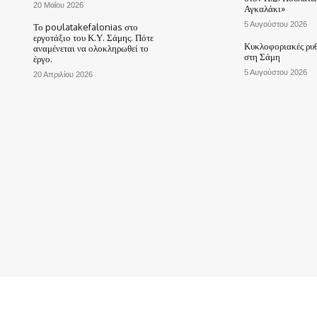
20 Μαΐου 2026
Αγκαλάκι»
5 Αυγούστου 2026
Το poulatakefalonias στο
εργοτάξιο του Κ.Υ. Σάμης. Πότε
Κυκλοφοριακές ρυθ
αναμένεται να ολοκληρωθεί το
στη Σάμη
έργο.
5 Αυγούστου 2026
20 Απριλίου 2026
ΑΡΧΙΚΗ
ΤΟ ΧΩΡΙΟ ΜΑΣ