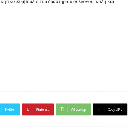
ικητικό Συμβούλιο του δραστήριου συλλόγου, καλή και
Twitter
Pinterest
WhatsApp
Copy URL