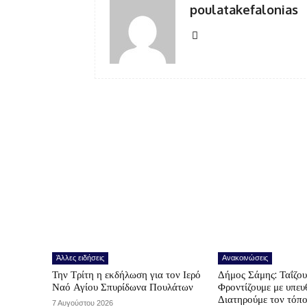
poulatakefalonias
Άλλες ειδήσεις
Ανακοινώσεις
Την Τρίτη η εκδήλωση για τον Ιερό
Δήμος Σάμης: Ταΐζο
Ναό Αγίου Σπυρίδωνα Πουλάτων
Φροντίζουμε με υπε
Διατηρούμε τον τόπ
7 Αυγούστου 2026