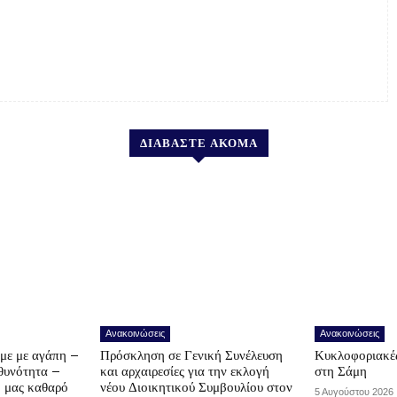
ΔΙΑΒΑΣΤΕ ΑΚΟΜΑ
Ανακοινώσεις
Ανακοινώσεις
υμε με αγάπη –
Πρόσκληση σε Γενική Συνέλευση
Κυκλοφοριακές
υθυνότητα –
και αρχαιρεσίες για την εκλογή
στη Σάμη
ο μας καθαρό
νέου Διοικητικού Συμβουλίου στον
5 Αυγούστου 2026