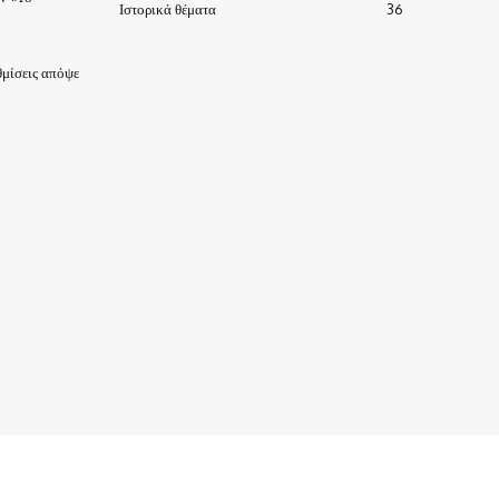
Ιστορικά θέματα
36
μίσεις απόψε
ΙΣΤΟΡΙΑ-ΠΑΡΑΔΟΣΕΙΣ
ΑΞΙΟΘΕΑΤΑ
ΕΙΔΗΣΕΙΣ – ΘΕΜΑΤΑ
ΠΡΟΣΩΠΑ
ΕΠΙΧΕΙΡΗΣΕΙΣ
ΑΡΧΕΙΟ