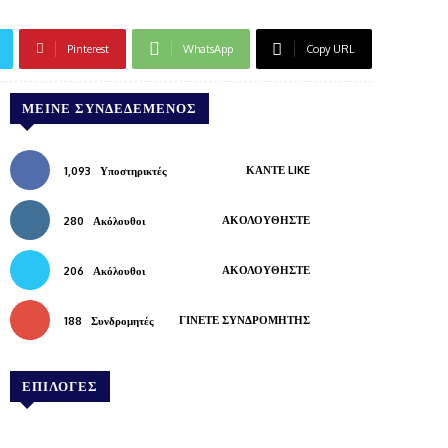
Pinterest
WhatsApp
Copy URL
ΜΕΊΝΕ ΣΥΝΔΕΔΕΜΈΝΟΣ
ΚΆΝΤΕ LIKE
1,093
Υποστηρικτές
ΑΚΟΛΟΥΘΉΣΤΕ
280
Ακόλουθοι
ΑΚΟΛΟΥΘΉΣΤΕ
206
Ακόλουθοι
ΓΊΝΕΤΕ ΣΥΝΔΡΟΜΗΤΉΣ
188
Συνδρομητές
ΕΠΙΛΟΓΕΣ