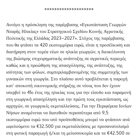
********************
Ανοίγει η πρόσκληση της παρέμβασης «Εγκατάσταση Γεωργών
Νεαρής Ηλικίας» του Στρατηγικού Σχεδίου Κοινής Αγροτικής
Πολιτικής της Ελλάδας 2023–2027». Στόχος της παρέμβασης
που θα φτάσει τα 420 εκατομμύρια ευρώ, είναι η προσέλκυση και
διατήρηση στον τομέα νέων σε ηλικία γεωργών, η διευκόλυνση
της βιώσιμης επιχειρηματικής ανάπτυξης σε αγροτικές περιοχές
καθώς και η προώθηση της απασχόλησης, της ανάπτυξης, της
ισότητας των φύλων, συμπεριλαμβανομένης της συμμετοχής των
γυναικών στη γεωργία. Στο πλαίσιο αυτό προβλέπεται η παροχή
κατ’ αποκοπή οικονομικής στήριξης σε νέους που δεν έχουν
υπερβεί το 41ο έτος της ηλικίας τους για την είσοδο και παραμονή
στη γεωργική απασχόληση και την πρώτη τους εγκατάσταση, ως
αρχηγών, σε γεωργικές εκμεταλλεύσεις. Για την Περιφέρεια Ιονίων
Νήσων αναμένεται να διατεθούν περισσότερα από 9,5
εκατομμύρια ευρώ που υπό προϋποθέσεις μπορεί να φτάσουν ανά
ωφελούμενο τα €32.500 για εκμεταλλεύσεις με προσανατολισμό
στη φυτική παραγωγή ή/και τη μελισσοκομία και τα €42.500 σε