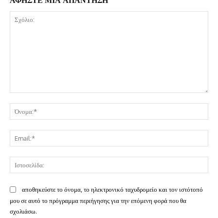
ΑΦΗΣΤΕ ΜΙΑ ΑΠΑΝΤΗΣΗ
Σχόλιο:
Όν
Ema
Ισ
αποθηκεύστε το όνομα, το ηλεκτρονικό ταχυδρομείο και τον ιστότοπό
μου σε αυτό το πρόγραμμα περιήγησης για την επόμενη φορά που θα
σχολιάσω.