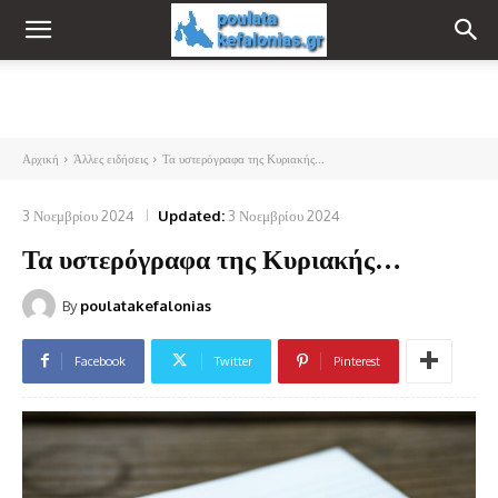
Αρχική
Άλλες ειδήσεις
Τα υστερόγραφα της Κυριακής...
3 Νοεμβρίου 2024
Updated:
3 Νοεμβρίου 2024
Τα υστερόγραφα της Κυριακής…
By
poulatakefalonias
Facebook
Twitter
Pinterest