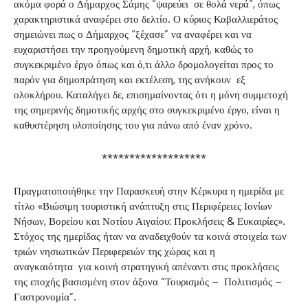
ακόμα φορά ο Δήμαρχος Σάμης “ψαρεύει σε θολά νερά”, όπως
χαρακτηριστικά αναφέρει στο δελτίο. Ο κύριος Καβαλλιεράτος
σημειώνει πως ο Δήμαρχος “ξέχασε” να αναφέρει και να
ευχαριστήσει την προηγούμενη δημοτική αρχή, καθώς το
συγκεκριμένο έργο όπως και ό,τι άλλο δρομολογείται προς το
παρόν για δημοπράτηση και εκτέλεση, της ανήκουν εξ
ολοκλήρου. Καταλήγει δε, επισημαίνοντας ότι η μόνη συμμετοχή
της σημερινής δημοτικής αρχής στο συγκεκριμένο έργο, είναι η
καθυστέρηση υλοποίησης του για πάνω από έναν χρόνο.
*******************
Πραγματοποιήθηκε την Παρασκευή στην Κέρκυρα η ημερίδα με
τίτλο «Βιώσιμη τουριστική ανάπτυξη στις Περιφέρειες Ιονίων
Νήσων, Βορείου και Νοτίου Αιγαίου: Προκλήσεις & Ευκαιρίες».
Στόχος της ημερίδας ήταν να αναδειχθούν τα κοινά στοιχεία των
τριών νησιωτικών Περιφερειών της χώρας και η
αναγκαιότητα για κοινή στρατηγική απέναντι στις προκλήσεις
της εποχής βασισμένη στον άξονα “Τουρισμός – Πολιτισμός –
Γαστρονομία”.