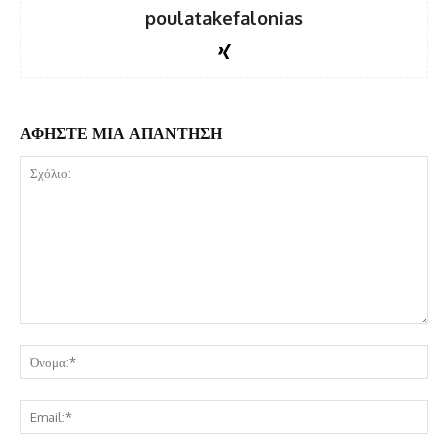
poulatakefalonias
ΑΦΗΣΤΕ ΜΙΑ ΑΠΑΝΤΗΣΗ
Σχόλιο:
Όν
Ema