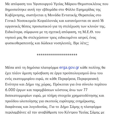
Με απόφαση του Υφυπουργού Υγείας Μάριου Θεμιστοκλέους που
δημοσιεύτηκε αυτή την εβδομάδα στο Φύλλο Εφημερίδας της
Κυβέρνησης, συστήνεται η Μονάδα Εντατικής Θεραπείας στο
Γενικό Νοσοκομείο Κεφαλλονιάς και κατανέμονται σε αυτό 16
οργανικές θέσεις προσωπικού για τη στελέχωση των κλινών της.
Ειδικότερα, σύμφωνα με τη σχετική απόφαση, τη Μ.Ε.Θ. του
νησιού μας θα στελεχώσουν τρεις ειδικευμένοι ιατροί, ένας
φυσικοθεραπευτής και δώδεκα νοσηλευτές. Βρε λέτε;;;
********************
Μέσα από τη δημόσια πλατφόρμα
erga.gov.gr
κάθε πολίτης θα
έχει πλέον άμεση πρόσβαση σε έργα προϋπολογισμού άνω του
ενός εκατομμυρίου ευρώ, σε κάθε Περιφέρεια, Περιφερειακή
Ενότητα και Δήμο της χώρας. Πρόκειται για ένα σύνολο περίπου
6.000 έργων και παρεμβάσεων κόστους άνω των 77
δισεκατομμυρίων ευρώ, με πλήρη στοιχεία χρηματοδότησης και
προόδου υλοποίησης για σκοπούς ευρύτερης ενημέρωσης,
διαφάνειας και λογοδοσίας. Για το Δήμο Σάμης η πλατφόρμα
περιλαμβάνει: α) την αναβάθμιση του Κέντρου Υγείας Σάμης με