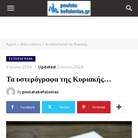
Αρχική
Άλλες ειδήσεις
Τα υστερόγραφα της Κυριακής...
ΥΣΤΕΡΌΓΡΑΦΑ
2 Ιουνίου 2024
Updated:
2 Ιουνίου 2024
Τα υστερόγραφα της Κυριακής…
By
poulatakefalonias
Facebook
Twitter
Pinterest