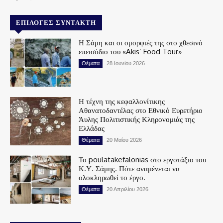
ΕΠΙΛΟΓΈΣ ΣΥΝΤΆΚΤΗ
Η Σάμη και οι ομορφιές της στο χθεσινό
επεισόδιο του «Akis’ Food Tour»
Θέματα
28 Ιουνίου 2026
Η τέχνη της κεφαλλονίτικης
Αθανατοδαντέλας στο Εθνικό Ευρετήριο
Άυλης Πολιτιστικής Κληρονομιάς της
Ελλάδας
Θέματα
20 Μαΐου 2026
Το poulatakefalonias στο εργοτάξιο του
Κ.Υ. Σάμης. Πότε αναμένεται να
ολοκληρωθεί το έργο.
Θέματα
20 Απριλίου 2026