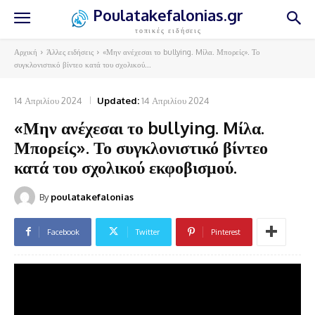
Poulatakefalonias.gr
τοπικές ειδήσεις
Αρχική
Άλλες ειδήσεις
«Μην ανέχεσαι το bullying. Mίλα. Μπορείς». Το
συγκλονιστικό βίντεο κατά του σχολικού...
14 Απριλίου 2024
Updated:
14 Απριλίου 2024
«Μην ανέχεσαι το bullying. Mίλα.
Μπορείς». Το συγκλονιστικό βίντεο
κατά του σχολικού εκφοβισμού.
By
poulatakefalonias
Facebook
Twitter
Pinterest