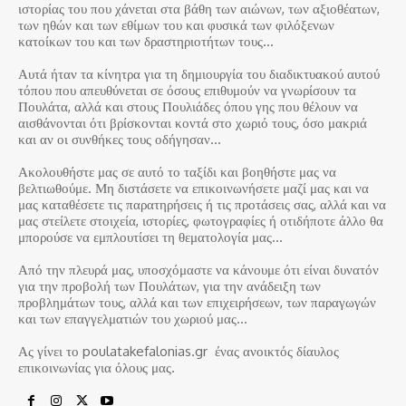
ιστορίας του που χάνεται στα βάθη των αιώνων, των αξιοθέατων,
των ηθών και των εθίμων του και φυσικά των φιλόξενων
κατοίκων του και των δραστηριοτήτων τους…
Αυτά ήταν τα κίνητρα για τη δημιουργία του διαδικτυακού αυτού
τόπου που απευθύνεται σε όσους επιθυμούν να γνωρίσουν τα
Πουλάτα, αλλά και στους Πουλιάδες όπου γης που θέλουν να
αισθάνονται ότι βρίσκονται κοντά στο χωριό τους, όσο μακριά
και αν οι συνθήκες τους οδήγησαν…
Ακολουθήστε μας σε αυτό το ταξίδι και βοηθήστε μας να
βελτιωθούμε. Μη διστάσετε να επικοινωνήσετε μαζί μας και να
μας καταθέσετε τις παρατηρήσεις ή τις προτάσεις σας, αλλά και να
μας στείλετε στοιχεία, ιστορίες, φωτογραφίες ή οτιδήποτε άλλο θα
μπορούσε να εμπλουτίσει τη θεματολογία μας…
Από την πλευρά μας, υποσχόμαστε να κάνουμε ότι είναι δυνατόν
για την προβολή των Πουλάτων, για την ανάδειξη των
προβλημάτων τους, αλλά και των επιχειρήσεων, των παραγωγών
και των επαγγελματιών του χωριού μας…
Ας γίνει το poulatakefalonias.gr ένας ανοικτός δίαυλος
επικοινωνίας για όλους μας.