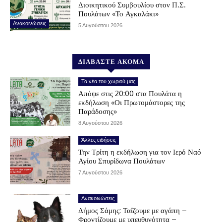
Διοικητικού Συμβουλίου στον Π.Σ.
Πουλάτων «Το Αγκαλάκι»
Ανακοινώσεις
5 Αυγούστου 2026
ΔΙΑΒΑΣΤΕ ΑΚΟΜΑ
Τα νέα του χωριού μας
Απόψε στις 20:00 στα Πουλάτα η
εκδήλωση «Οι Πρωτομάστορες της
Παράδοσης»
8 Αυγούστου 2026
Άλλες ειδήσεις
Την Τρίτη η εκδήλωση για τον Ιερό Ναό
Αγίου Σπυρίδωνα Πουλάτων
7 Αυγούστου 2026
Ανακοινώσεις
Δήμος Σάμης: Ταΐζουμε με αγάπη –
Φροντίζουμε με υπευθυνότητα –