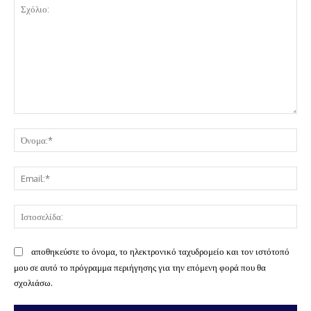
Σχόλιο:
Όν
Ema
Ισ
αποθηκεύστε το όνομα, το ηλεκτρονικό ταχυδρομείο και τον ιστότοπό
μου σε αυτό το πρόγραμμα περιήγησης για την επόμενη φορά που θα
σχολιάσω.