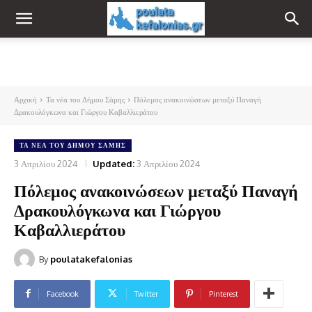
Αρχική
Τα νέα του Δήμου Σάμης
Πόλεμος ανακοινώσεων μεταξύ Παναγή
Δρακουλόγκωνα και Γιώργου Καβαλλιεράτου
ΤΑ ΝΈΑ ΤΟΥ ΔΉΜΟΥ ΣΆΜΗΣ
3 Απριλίου 2024
Updated:
3 Απριλίου 2024
Πόλεμος ανακοινώσεων μεταξύ Παναγή
Δρακουλόγκωνα και Γιώργου
Καβαλλιεράτου
By
poulatakefalonias
Facebook
Twitter
Pinterest