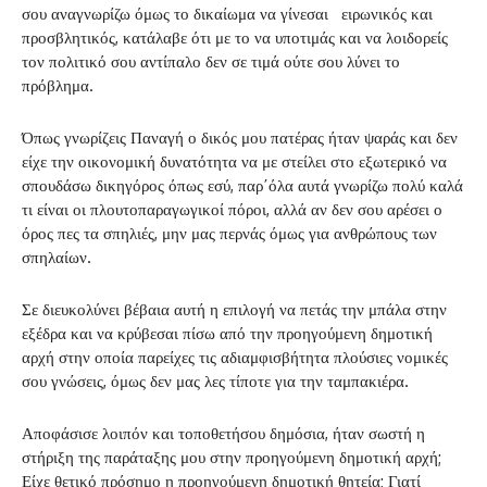
σου αναγνωρίζω όμως το δικαίωμα να γίνεσαι ειρωνικός και
προσβλητικός, κατάλαβε ότι με το να υποτιμάς και να λοιδορείς
τον πολιτικό σου αντίπαλο δεν σε τιμά ούτε σου λύνει το
πρόβλημα.
Όπως γνωρίζεις Παναγή ο δικός μου πατέρας ήταν ψαράς και δεν
είχε την οικονομική δυνατότητα να με στείλει στο εξωτερικό να
σπουδάσω δικηγόρος όπως εσύ, παρ΄όλα αυτά γνωρίζω πολύ καλά
τι είναι οι πλουτοπαραγωγικοί πόροι, αλλά αν δεν σου αρέσει ο
όρος πες τα σπηλιές, μην μας περνάς όμως για ανθρώπους των
σπηλαίων.
Σε διευκολύνει βέβαια αυτή η επιλογή να πετάς την μπάλα στην
εξέδρα και να κρύβεσαι πίσω από την προηγούμενη δημοτική
αρχή στην οποία παρείχες τις αδιαμφισβήτητα πλούσιες νομικές
σου γνώσεις, όμως δεν μας λες τίποτε για την ταμπακιέρα.
Αποφάσισε λοιπόν και τοποθετήσου δημόσια, ήταν σωστή η
στήριξη της παράταξης μου στην προηγούμενη δημοτική αρχή;
Είχε θετικό πρόσημο η προηγούμενη δημοτική θητεία; Γιατί