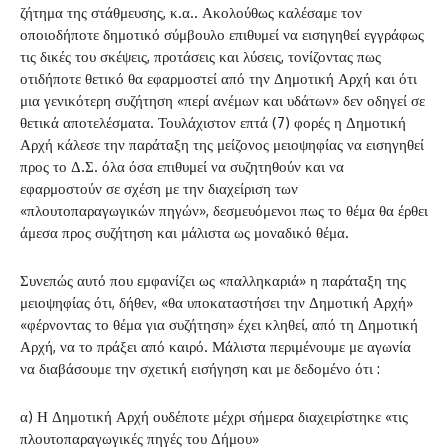
ζήτημα της στάθμευσης, κ.α.. Ακολούθως καλέσαμε τον
οποιοδήποτε δημοτικό σύμβουλο επιθυμεί να εισηγηθεί εγγράφως
τις δικές του σκέψεις, προτάσεις και λύσεις, τονίζοντας πως
οτιδήποτε θετικό θα εφαρμοστεί από την Δημοτική Αρχή και ότι
μια γενικότερη συζήτηση «περί ανέμων και υδάτων» δεν οδηγεί σε
θετικά αποτελέσματα. Τουλάχιστον επτά (7) φορές η Δημοτική
Αρχή κάλεσε την παράταξη της μείζονος μειοψηφίας να εισηγηθεί
προς το Δ.Σ. όλα όσα επιθυμεί να συζητηθούν και να
εφαρμοστούν σε σχέση με την διαχείριση των
«πλουτοπαραγωγικών πηγών», δεσμευόμενοι πως το θέμα θα έρθει
άμεσα προς συζήτηση και μάλιστα ως μοναδικό θέμα.
Συνεπώς αυτό που εμφανίζει ως «παλληκαριά» η παράταξη της
μειοψηφίας ότι, δήθεν, «θα υποκαταστήσει την Δημοτική Αρχή»
«φέρνοντας το θέμα για συζήτηση» έχει κληθεί, από τη Δημοτική
Αρχή, να το πράξει από καιρό. Μάλιστα περιμένουμε με αγωνία
να διαβάσουμε την σχετική εισήγηση και με δεδομένο ότι :
α) Η Δημοτική Αρχή ουδέποτε μέχρι σήμερα διαχειρίστηκε «τις
πλουτοπαραγωγικές πηγές του Δήμου»