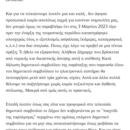
Και για να τελειώνουμε λοιπόν μια και καλή , δεν άφησα
προσωπικά καμία απολύτως αιχμή για κανέναν συμπολίτη μας,
δεν μπορώ όμως να παραβλέψω ότι στις 3 Μαρτίου 2023 λίγο
πριν την έναρξη της τουριστικής περιόδου καταστράφηκε
ολοσχερώς όλος ο εξοπλισμός ασφάλειας (κάμερες, καταγραφικά,
κ.λ.π.) στα δυο σπηλαία. Ποιος είχε λόγο να προβεί σε μια τέτοια
πράξη; Τι ήθελε να εξαφανίσει; Αλήθεια Δήμαρχε που βρίσκεται
από νομικής και δικαστικής άποψης αυτή η υπόθεση; Κατά
δήλωση δημοτικού συμβούλου της παράταξης σου παρουσία όλου
του δημοτικού συμβούλιου το ηλεκτρονικό εισιτήριο θα
λειτουργήσει μετά από τρία χρόνια, ισχύει; Αυτά και άλλα πολλά
θέλουμε να συζητήσουμε χωρίς καμία τοξικότητα και διάθεση
σπίλωσης. Μακριά από εμάς αυτές οι πρακτικές.
Επειδή λοιπόν όπως σας είπα και προφορικά στο τελευταίο
δημοτικό συμβούλιο οι Δήμοι δεν κυβερνώνται με το “παιχνίδι
της τυφλόμυγας” περιμένω στο αμέσως επόμενο δημοτικό
συμβούλιο για να μην σας υποκαταστήσουμε όπως φοβάσαι να
φέρετε προς συζήτηση και ψήφιση το επίμαχο θέμα. Και να είσαι