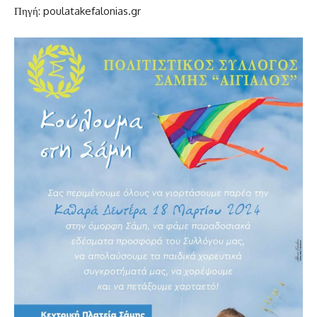
Πηγή: poulatakefalonias.gr