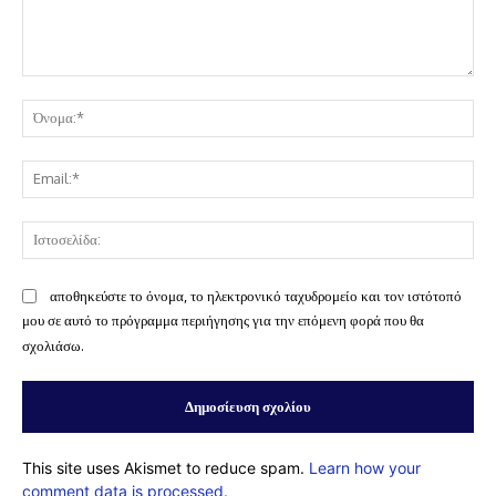
Σχόλιο:
Όν
Ema
Ισ
αποθηκεύστε το όνομα, το ηλεκτρονικό ταχυδρομείο και τον ιστότοπό
μου σε αυτό το πρόγραμμα περιήγησης για την επόμενη φορά που θα
σχολιάσω.
This site uses Akismet to reduce spam.
Learn how your
comment data is processed.