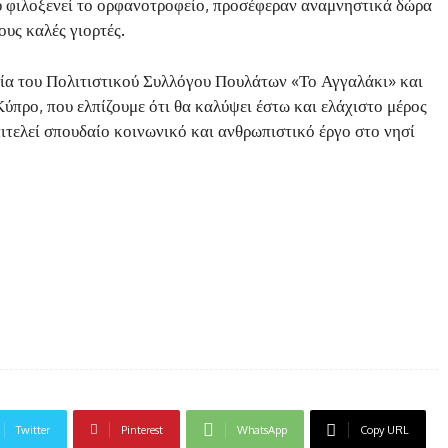
υ φιλοξενεί το ορφανοτροφείο, προσέφεραν αναμνηστικά δώρα
υς καλές γιορτές.
α του Πολιτιστικού Συλλόγου Πουλάτων «Το Αγγαλάκι» και
Κύπρο, που ελπίζουμε ότι θα καλύψει έστω και ελάχιστο μέρος
ιτελεί σπουδαίο κοινωνικό και ανθρωπιστικό έργο στο νησί
Twitter
Pinterest
WhatsApp
Copy URL