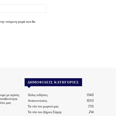
Ιστοσελίδα:
 την επόμενη φορά που θα
ΔΗΜΟΦΙΛΕΊΣ ΚΑΤΗΓΟΡΊΕΣ
ουμε με αγάπη
Άλλες ειδήσεις
1340
υπευθυνότητα
Ανακοινώσεις
1053
τόπο μας
Τα νέα του χωριού μας
735
Τα νέα του Δήμου Σάμης
214