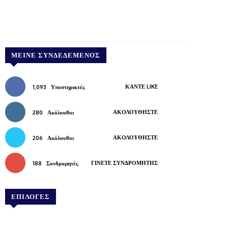
Pinterest
WhatsApp
Copy URL
ΜΕΊΝΕ ΣΥΝΔΕΔΕΜΈΝΟΣ
ΚΆΝΤΕ LIKE
1,093
Υποστηρικτές
ΑΚΟΛΟΥΘΉΣΤΕ
280
Ακόλουθοι
ΑΚΟΛΟΥΘΉΣΤΕ
206
Ακόλουθοι
ΓΊΝΕΤΕ ΣΥΝΔΡΟΜΗΤΉΣ
188
Συνδρομητές
ΕΠΙΛΟΓΕΣ