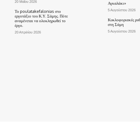
20 Μαΐου 2026
Αγκαλάκι»
5 Αυγούστου 2026
Το poulatakefalonias στο
εργοτάξιο του Κ.Υ. Σάμης. Πότε
Κυκλοφοριακές ρυθ
αναμένεται να ολοκληρωθεί το
στη Σάμη
έργο.
5 Αυγούστου 2026
20 Απριλίου 2026
ΑΡΧΙΚΗ
ΤΟ ΧΩΡΙΟ ΜΑΣ