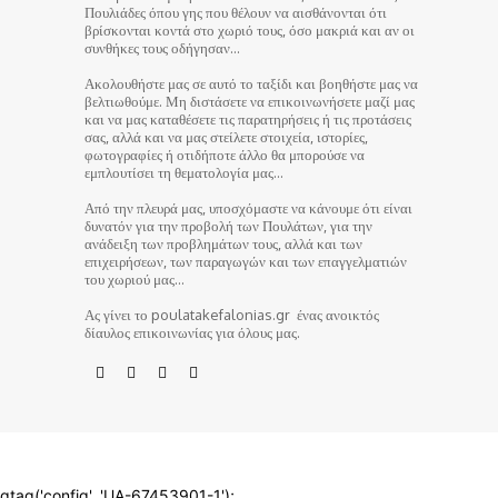
Πουλιάδες όπου γης που θέλουν να αισθάνονται ότι
βρίσκονται κοντά στο χωριό τους, όσο μακριά και αν οι
συνθήκες τους οδήγησαν…
Ακολουθήστε μας σε αυτό το ταξίδι και βοηθήστε μας να
βελτιωθούμε. Μη διστάσετε να επικοινωνήσετε μαζί μας
και να μας καταθέσετε τις παρατηρήσεις ή τις προτάσεις
σας, αλλά και να μας στείλετε στοιχεία, ιστορίες,
φωτογραφίες ή οτιδήποτε άλλο θα μπορούσε να
εμπλουτίσει τη θεματολογία μας…
Από την πλευρά μας, υποσχόμαστε να κάνουμε ότι είναι
δυνατόν για την προβολή των Πουλάτων, για την
ανάδειξη των προβλημάτων τους, αλλά και των
επιχειρήσεων, των παραγωγών και των επαγγελματιών
του χωριού μας…
Ας γίνει το poulatakefalonias.gr ένας ανοικτός
δίαυλος επικοινωνίας για όλους μας.
© poulatakefalonias.gr 2024
gtag('config', 'UA-67453901-1');