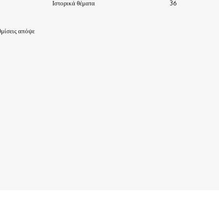
Ιστορικά θέματα
36
μίσεις απόψε
ΙΣΤΟΡΙΑ-ΠΑΡΑΔΟΣΕΙΣ
ΑΞΙΟΘΕΑΤΑ
ΕΙΔΗΣΕΙΣ – ΘΕΜΑΤΑ
ΠΡΟΣΩΠΑ
ΕΠΙΧΕΙΡΗΣΕΙΣ
ΑΡΧΕΙΟ