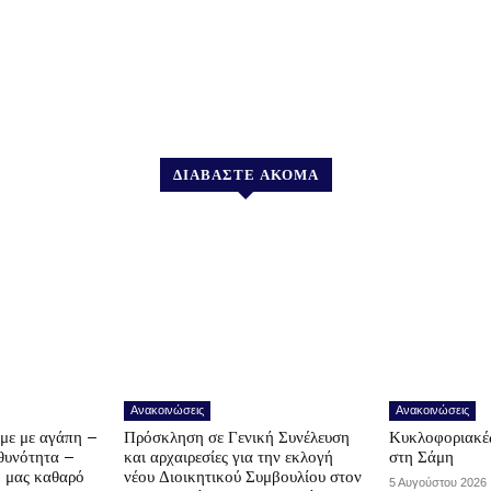
ΔΙΑΒΑΣΤΕ ΑΚΟΜΑ
Ανακοινώσεις
Ανακοινώσεις
υμε με αγάπη –
Πρόσκληση σε Γενική Συνέλευση
Κυκλοφοριακές
υθυνότητα –
και αρχαιρεσίες για την εκλογή
στη Σάμη
ο μας καθαρό
νέου Διοικητικού Συμβουλίου στον
5 Αυγούστου 2026