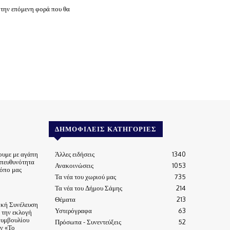
 την επόμενη φορά που θα
ΔΗΜΟΦΙΛΕΊΣ ΚΑΤΗΓΟΡΊΕΣ
ουμε με αγάπη
Άλλες ειδήσεις
1340
υπευθυνότητα
Ανακοινώσεις
1053
τόπο μας
Τα νέα του χωριού μας
735
Τα νέα του Δήμου Σάμης
214
Θέματα
213
ική Συνέλευση
Υστερόγραφα
63
α την εκλογή
Συμβουλίου
Πρόσωπα - Συνεντεύξεις
52
ν «Το