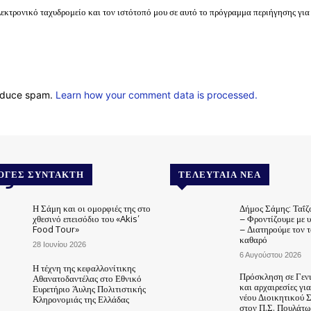
λεκτρονικό ταχυδρομείο και τον ιστότοπό μου σε αυτό το πρόγραμμα περιήγησης για
reduce spam.
Learn how your comment data is processed.
.gr
ΟΓΈΣ ΣΥΝΤΆΚΤΗ
ΤΕΛΕΥΤΑΊΑ ΝΈΑ
Η Σάμη και οι ομορφιές της στο
Δήμος Σάμης: Ταΐζ
χθεσινό επεισόδιο του «Akis’
– Φροντίζουμε με 
Food Tour»
– Διατηρούμε τον 
καθαρό
28 Ιουνίου 2026
6 Αυγούστου 2026
Η τέχνη της κεφαλλονίτικης
Πρόσκληση σε Γεν
Αθανατοδαντέλας στο Εθνικό
και αρχαιρεσίες γι
Ευρετήριο Άυλης Πολιτιστικής
νέου Διοικητικού 
Κληρονομιάς της Ελλάδας
στον Π.Σ. Πουλάτω