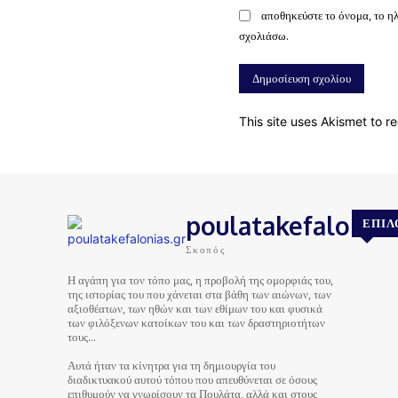
αποθηκεύστε το όνομα, το η
σχολιάσω.
This site uses Akismet to 
poulatakefalonias
ΕΠΙΛ
Σκοπός
Η αγάπη για τον τόπο μας, η προβολή της ομορφιάς του,
της ιστορίας του που χάνεται στα βάθη των αιώνων, των
αξιοθέατων, των ηθών και των εθίμων του και φυσικά
των φιλόξενων κατοίκων του και των δραστηριοτήτων
τους…
Αυτά ήταν τα κίνητρα για τη δημιουργία του
διαδικτυακού αυτού τόπου που απευθύνεται σε όσους
επιθυμούν να γνωρίσουν τα Πουλάτα, αλλά και στους