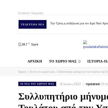
Σύνδεση / Εγγραφή
Την Τρίτη η εκδήλωση για τον Ιερό Ναό Αγ
ΤΕΛΕΥΤΑΊΑ ΝΈΑ
C
28.7
Sami
ΑΡΧΙΚΗ
ΤΟ ΧΩΡΙΟ ΜΑΣ
ΙΣΤΟΡΙΑ-Π
Αρχική
Τα νέα του χωριού μας
Συλλυπητήριο μήνυμα για την απώλεια της Ί
10 Ιουλίου 2023
Updated:
25 Σ
ΤΑ ΝΈΑ ΤΟΥ ΧΩΡΙΟΎ ΜΑΣ
Συλλυπητήριο μήνυμα
Τουλάτου από την Υπ