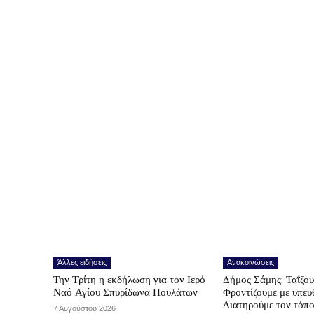
Άλλες ειδήσεις
Ανακοινώσεις
Την Τρίτη η εκδήλωση για τον Ιερό
Δήμος Σάμης: Ταΐζο
Ναό Αγίου Σπυρίδωνα Πουλάτων
Φροντίζουμε με υπε
Διατηρούμε τον τόπ
7 Αυγούστου 2026