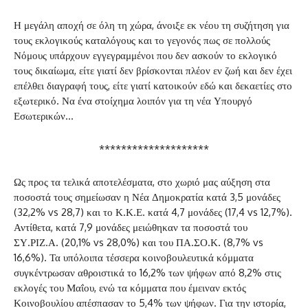
Η μεγάλη αποχή σε όλη τη χώρα, άνοιξε εκ νέου τη συζήτηση για
τους εκλογικούς καταλόγους και το γεγονός πως σε πολλούς
Νόμους υπάρχουν εγγεγραμμένοι που δεν ασκούν το εκλογικό
τους δικαίωμα, είτε γιατί δεν βρίσκονται πλέον εν ζωή και δεν έχει
επέλθει διαγραφή τους, είτε γιατί κατοικούν εδώ και δεκαετίες στο
εξωτερικό. Να ένα στοίχημα λοιπόν για τη νέα Υπουργό
Εσωτερικών…
********************
Ως προς τα τελικά αποτελέσματα, στο χωριό μας αύξηση στα
ποσοστά τους σημείωσαν η Νέα Δημοκρατία κατά 3,5 μονάδες
(32,2% vs 28,7) και το Κ.Κ.Ε. κατά 4,7 μονάδες (17,4 vs 12,7%).
Αντίθετα, κατά 7,9 μονάδες μειώθηκαν τα ποσοστά του
ΣΥ.ΡΙΖ.Α. (20,1% vs 28,0%) και του ΠΑ.ΣΟ.Κ. (8,7% vs
16,6%). Τα υπόλοιπα τέσσερα κοινοβουλευτικά κόμματα
συγκέντρωσαν αθροιστικά το 16,2% των ψήφων από 8,2% στις
εκλογές του Μαΐου, ενώ τα κόμματα που έμειναν εκτός
Κοινοβουλίου απέσπασαν το 5,4% των ψήφων. Για την ιστορία,