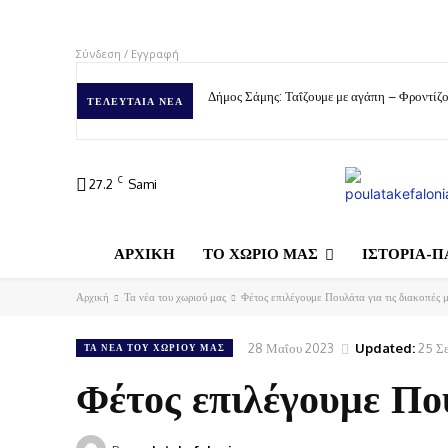
Σύνδεση / Εγγραφή
Δήμος Σάμης: Ταΐζουμε με αγάπη – Φροντίζο
ΤΕΛΕΥΤΑΊΑ ΝΈΑ
C
27.2
Sami
ΑΡΧΙΚΗ
ΤΟ ΧΩΡΙΟ ΜΑΣ
ΙΣΤΟΡΙΑ-Π
Αρχική
Τα νέα του χωριού μας
Φέτος επιλέγουμε Πουλάτα για τις διακοπές μ
28 Μαΐου 2023
Updated:
25 Σ
ΤΑ ΝΈΑ ΤΟΥ ΧΩΡΙΟΎ ΜΑΣ
Φέτος επιλέγουμε Που