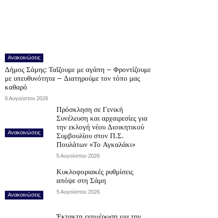
Ανακοινώσεις
Δήμος Σάμης: Ταΐζουμε με αγάπη – Φροντίζουμε
με υπευθυνότητα – Διατηρούμε τον τόπο μας
καθαρό
6 Αυγούστου 2026
Πρόσκληση σε Γενική
Συνέλευση και αρχαιρεσίες για
την εκλογή νέου Διοικητικού
Ανακοινώσεις
Συμβουλίου στον Π.Σ.
Πουλάτων «Το Αγκαλάκι»
5 Αυγούστου 2026
Κυκλοφοριακές ρυθμίσεις
απόψε στη Σάμη
5 Αυγούστου 2026
Ανακοινώσεις
Έκτακτη ενημέρωση για την