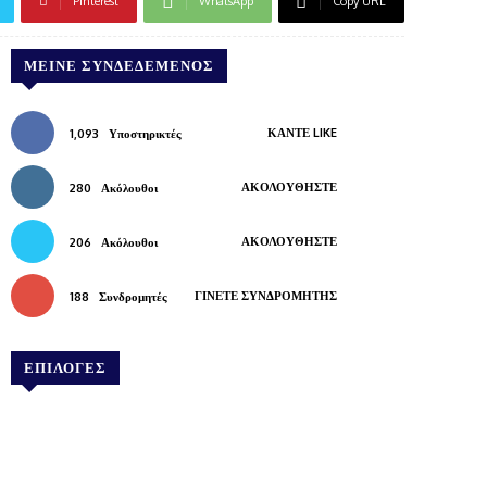
Pinterest
WhatsApp
Copy URL
ΜΕΊΝΕ ΣΥΝΔΕΔΕΜΈΝΟΣ
ΚΆΝΤΕ LIKE
1,093
Υποστηρικτές
ΑΚΟΛΟΥΘΉΣΤΕ
280
Ακόλουθοι
ΑΚΟΛΟΥΘΉΣΤΕ
206
Ακόλουθοι
ΓΊΝΕΤΕ ΣΥΝΔΡΟΜΗΤΉΣ
188
Συνδρομητές
ΕΠΙΛΟΓΕΣ