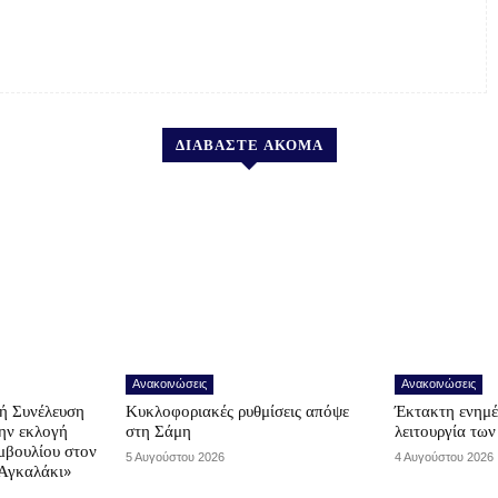
ΔΙΑΒΑΣΤΕ ΑΚΟΜΑ
Ανακοινώσεις
Ανακοινώσεις
ή Συνέλευση
Κυκλοφοριακές ρυθμίσεις απόψε
Έκτακτη ενημέ
την εκλογή
στη Σάμη
λειτουργία τω
μβουλίου στον
5 Αυγούστου 2026
4 Αυγούστου 2026
Αγκαλάκι»