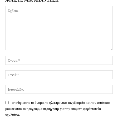
ΑΦΗΣΤΕ ΜΙΑ ΑΠΑΝΤΗΣΗ
Σχόλιο:
Όν
Ema
Ισ
αποθηκεύστε το όνομα, το ηλεκτρονικό ταχυδρομείο και τον ιστότοπό
μου σε αυτό το πρόγραμμα περιήγησης για την επόμενη φορά που θα
σχολιάσω.