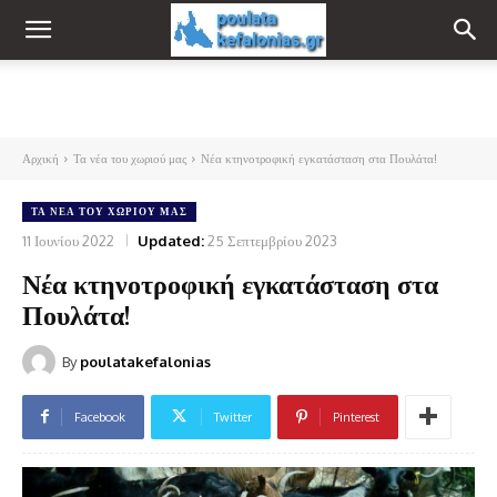
Αρχική
Τα νέα του χωριού μας
Νέα κτηνοτροφική εγκατάσταση στα Πουλάτα!
ΤΑ ΝΈΑ ΤΟΥ ΧΩΡΙΟΎ ΜΑΣ
11 Ιουνίου 2022
Updated:
25 Σεπτεμβρίου 2023
Νέα κτηνοτροφική εγκατάσταση στα
Πουλάτα!
By
poulatakefalonias
Facebook
Twitter
Pinterest